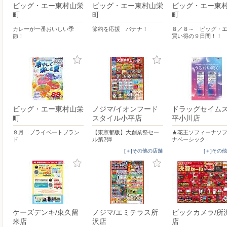
ビッグ・エー東村山栄
ビッグ・エー東村山栄
ビッグ・エー東
町
町
町
カレーが一番おいしい季
節約を応援 バナナ！
８／８～ ビッグ・
節！
買い得の９日間！！
ビッグ・エー東村山栄
ノジマ/イオンフード
ドラッグセイム
町
スタイル小平店
平小川店
８月 プライベートブラン
【東京都版】大創業祭セー
★花王ソフィーナソ
ド
ル第2弾
ナベーシック
[＋]その他の店舗
[＋]その
ケーズデンキ/東久留
ノジマ/エミテラス所
ビックカメラ/所
米店
沢店
店