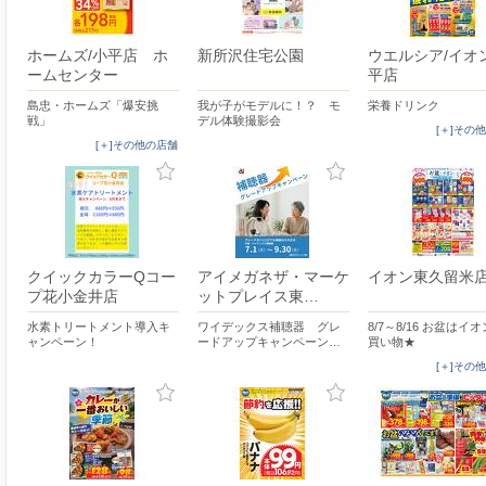
ホームズ/小平店 ホ
新所沢住宅公園
ウエルシア/イオ
ームセンター
平店
島忠・ホームズ「爆安挑
我が子がモデルに！？ モ
栄養ドリンク
戦」
デル体験撮影会
[＋]その
[＋]その他の店舗
クイックカラーQコー
アイメガネザ・マーケ
イオン東久留米
プ花小金井店
ットプレイス東…
水素トリートメント導入キ
ワイデックス補聴器 グレ
8/7～8/16 お盆はイ
ャンペーン！
ードアップキャンペーン…
買い物★
[＋]その