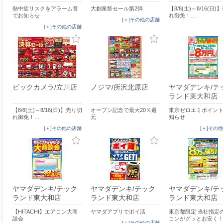
熱中症リスクをアラーム音
大創業祭セール第2弾
【8/8(土)～8/16(日
でお知らせ
れ御免！…
[＋]その他の店舗
[＋]その他の店舗
ビックカメラ/立川店
ノジマ/所沢北原店
ヤマダデンキ/テ
ランド東大和店
【8/8(土)～8/16(日)】売り切
オープン記念で最大20％還
東京ゼロエミポイン
れ御免！…
元
知らせ
[＋]その他の店舗
[＋]その
ヤマダデンキ/テック
ヤマダデンキ/テック
ヤマダデンキ/テ
ランド東大和店
ランド東大和店
ランド東大和店
【HITACHI】エアコン大商
ヤマダアプリでポイ活
東京都限定 当社指定
談会
コンがグッとお安く
[＋]その他の店舗