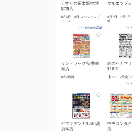
くすりの福太郎/大塚
マルエツプチ
駅前店
8月3日～8日 スペシャルプ
8月7日～8月9
ライス
報
[＋]その他の店舗
[＋
サンドラッグ/染井銀
肉のハナマサP
座店
野川店
8月2週目
【8/7～12限定
[＋
ヤマダデンキ/LABI池
中央コンタク
袋本店
店