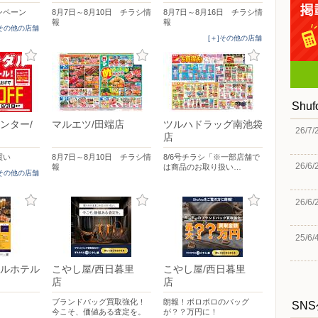
ンペーン
8月7日～8月10日 チラシ情
8月7日～8月16日 チラシ情
報
報
]その他の店舗
[＋]その他の店舗
Shu
ンター/
マルエツ/田端店
ツルハドラッグ南池袋
26/7/
店
買い
8月7日～8月10日 チラシ情
8/6号チラシ「※一部店舗で
26/6/
報
は商品のお取り扱い…
]その他の店舗
26/6/
25/6/
ルホテル
こやし屋/西日暮里
こやし屋/西日暮里
店
店
ブランドバッグ買取強化！
朗報！ボロボロのバッグ
SN
今こそ、価値ある査定を。
が？？万円に！