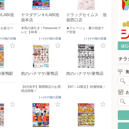
LABI池
ヤマダデンキ/LABI池
ドラッグセイムス 池
袋本店
袋西口店
イスお盆セー
本気の値引き！Panasonicテ
★クレージュ 夏の頭皮ケ
レビ【4K有…
ア対策
]その他の店舗
[＋]その他の店舗
[＋]その他の店舗
チラ
/巣鴨駅
肉のハナマサ/巣鴨店
肉のハナマサ/巣鴨店
【8月前半】期間限定のお買
【8/7～12限定】特価情報！
得品情報！
[＋]その他の店舗