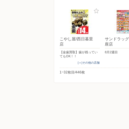
こやし屋/西日暮里
サンドラッグ
店
座店
【金歯買取】歯が残ってい
8月2週目
てもOK！！
[＋]その他の店舗
1~32枚目/446枚