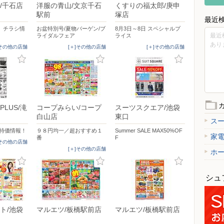
/千石店
洋服の青山/文京千石
くすりの福太郎/庚申
駅前
塚店
最近
日 チラシ情
お盆特別号/夏物バーゲン/ブ
8月3日～8日 スペシャルプ
最近
ライダルフェア
ライス
あり
]その他の店舗
[＋]その他の店舗
[＋]その他の店舗
LUS/滝
コープみらい/コープ
スーツスクエア/池袋
白山店
東口
ス
】特価情報！
９８円均一／超おすすめ１
Summer SALE MAX50%OF
家
番
F
]その他の店舗
[＋]その他の店舗
ホ
シュ
ト/池袋
マルエツ/板橋駅前店
マルエツ/板橋駅前店