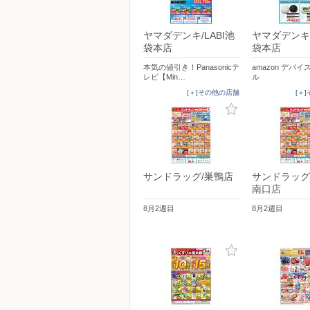
ヤマダデンキ/LABI池
ヤマダデンキ/
袋本店
袋本店
本気の値引き！Panasonicテ
amazon デバ
レビ【Min…
ル
[＋]その他の店舗
[＋
サンドラッグ/巣鴨店
サンドラッグ
南口店
8月2週目
8月2週目