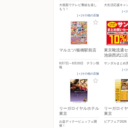
大画面でテレビ番組を楽し
大生活応援キャ
もう！
[＋
[＋]その他の店舗
マルエツ/板橋駅前店
東京靴流通セ
池袋西武口店
8月7日～8月20日 チラシ情
サンダルまとめ
報
[＋
[＋]その他の店舗
リーガロイヤルホテル
リーガロイヤ
東京
東京
お盆ディナービュッフェ開
ビアフェア2026
催！