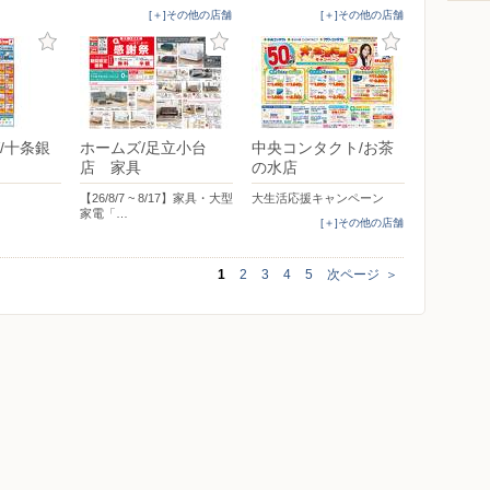
[＋]その他の店舗
[＋]その他の店舗
/十条銀
ホームズ/足立小台
中央コンタクト/お茶
店 家具
の水店
【26/8/7 ~ 8/17】家具・大型
大生活応援キャンペーン
家電「…
[＋]その他の店舗
1
2
3
4
5
次ページ
＞