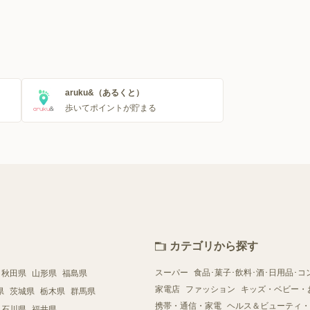
aruku&（あるくと）
歩いてポイントが貯まる
カテゴリから探す
スーパー
食品･菓子･飲料･酒･日用品･コ
秋田県
山形県
福島県
家電店
ファッション
キッズ・ベビー・
県
茨城県
栃木県
群馬県
携帯・通信・家電
ヘルス＆ビューティ・
石川県
福井県