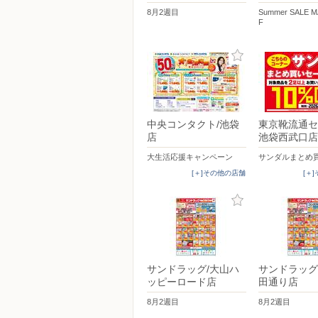
8月2週目
Summer SALE 
F
中央コンタクト/池袋
東京靴流通セ
店
池袋西武口店
大生活応援キャンペーン
サンダルまとめ
[＋]その他の店舗
[＋
サンドラッグ/大山ハ
サンドラッグ
ッピーロード店
田通り店
8月2週目
8月2週目