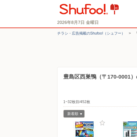
2026年8月7日 金曜日
チラシ・​広告掲載の​Shufoo!​（シュフー）
>
豊島区西巣鴨（〒170-000
1~32枚目/452枚
新着順