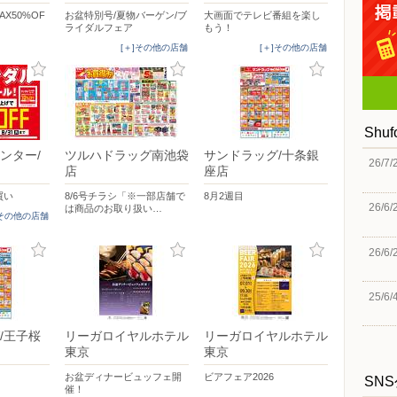
MAX50%OF
お盆特別号/夏物バーゲン/ブ
大画面でテレビ番組を楽し
ライダルフェア
もう！
[＋]その他の店舗
[＋]その他の店舗
Shu
ンター/
ツルハドラッグ南池袋
サンドラッグ/十条銀
26/7/
店
座店
買い
8/6号チラシ「※一部店舗で
8月2週目
26/6/
は商品のお取り扱い…
]その他の店舗
26/6/
25/6/
/王子桜
リーガロイヤルホテル
リーガロイヤルホテル
東京
東京
お盆ディナービュッフェ開
ビアフェア2026
SN
催！