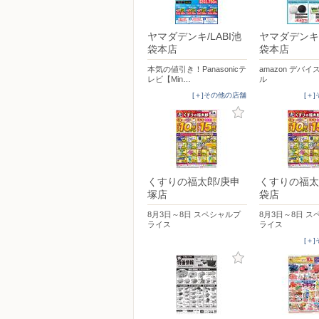
ヤマダデンキ/LABI池
ヤマダデンキ/
袋本店
袋本店
本気の値引き！Panasonicテ
amazon デバ
レビ【Min…
ル
[＋]その他の店舗
[＋
くすりの福太郎/庚申
くすりの福太
塚店
袋店
8月3日～8日 スペシャルプ
8月3日～8日 
ライス
ライス
[＋