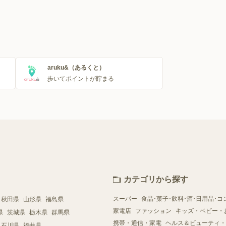
aruku&（あるくと）
歩いてポイントが貯まる
カテゴリから探す
スーパー
食品･菓子･飲料･酒･日用品･コ
秋田県
山形県
福島県
家電店
ファッション
キッズ・ベビー・
県
茨城県
栃木県
群馬県
携帯・通信・家電
ヘルス＆ビューティ・
石川県
福井県