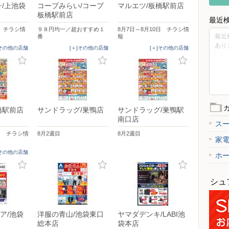
チ/上池袋
コープみらい/コープ
マルエツ/板橋駅前店
板橋駅前店
最近
日 チラシ情
９８円均一／超おすすめ１
8月7日～8月10日 チラシ情
最近
番
報
あり
]その他の店舗
[＋]その他の店舗
[＋]その他の店舗
橋駅前店
サンドラッグ/巣鴨店
サンドラッグ/巣鴨駅
南口店
ス
日 チラシ情
8月2週目
8月2週目
家
]その他の店舗
ホ
シュ
ア/池袋
洋服の青山/池袋東口
ヤマダデンキ/LABI池
総本店
袋本店