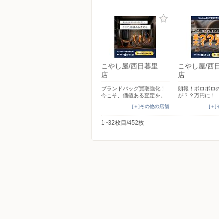
こやし屋/西日暮里
こやし屋/西
店
店
ブランドバッグ買取強化！
朗報！ボロボロ
今こそ、価値ある査定を。
が？？万円に！
[＋]その他の店舗
[＋
1~32枚目/452枚