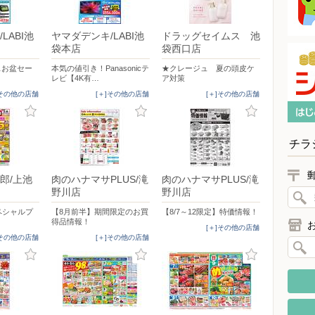
LABI池
ヤマダデンキ/LABI池
ドラッグセイムス 池
袋本店
袋西口店
イスお盆セー
本気の値引き！Panasonicテ
★クレージュ 夏の頭皮ケ
レビ【4K有…
ア対策
]その他の店舗
[＋]その他の店舗
[＋]その他の店舗
チラ
郎/上池
肉のハナマサPLUS/滝
肉のハナマサPLUS/滝
野川店
野川店
スペシャルプ
【8月前半】期間限定のお買
【8/7～12限定】特価情報！
得品情報！
[＋]その他の店舗
]その他の店舗
[＋]その他の店舗