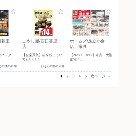
日暮里
こやし屋/西日暮里
ホームズ/足立小台
店
店 家具
のバッグ
【金歯買取】歯が残ってい
【26/8/7 ~ 8/17】家具・大型
てもOK！！
家電「…
]その他の店舗
[＋]その他の店舗
1
2
3
4
5
次ページ
＞