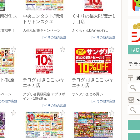
南砂町ス
中央コンタクト/晴海
くすりの福太郎/豊洲1
トリトンスクエ…
丁目店
化買取中！
大生活応援キャンペーン
ふくちゃんDAY 毎月9日
[＋]その他の店舗
[＋]その他の店舗
チラ
ト/銀座
チヨダ はきごこち/ヤ
チヨダ はきごこち/ヤ
エチカ店
エチカ店
ンペーン
アプリ会員様限定 アプリポ
サンダルまとめ買い
イント10%還元
]その他の店舗
[＋]その他の店舗
[＋]その他の店舗