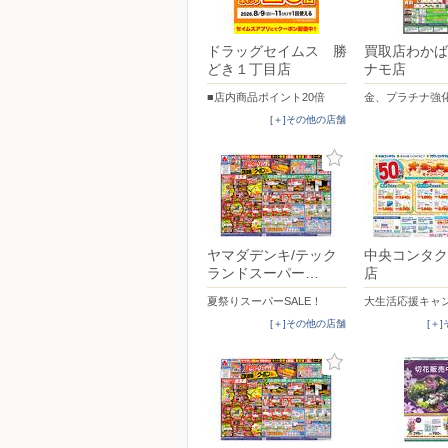
ドラッグセイムス 勝
買取店わかば
どき１丁目店
ナモ店
■店内商品ポイント20倍
金、プラチナ強
[＋]その他の店舗
ヤマダデンキ/テック
中央コンタク
ランドスーパー…
店
夏祭りスーパーSALE！
大生活応援キャ
[＋]その他の店舗
[＋