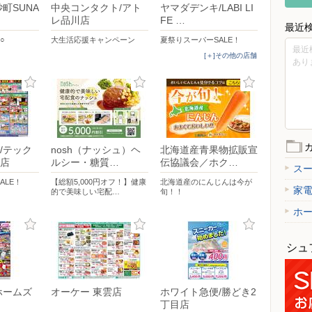
町SUNA
中央コンタクト/アト
ヤマダデンキ/LABI LI
レ品川店
FE …
最近
○
大生活応援キャンペーン
夏祭りスーパーSALE！
最近
[＋]その他の店舗
あり
/テック
nosh（ナッシュ）ヘ
北海道産青果物拡販宣
店
ルシー・糖質…
伝協議会／ホク…
ス
ALE！
【総額5,000円オフ！】健康
北海道産のにんじんは今が
家
的で美味しい宅配…
旬！！
ホ
シュ
ホームズ
オーケー 東雲店
ホワイト急便/勝どき2
丁目店