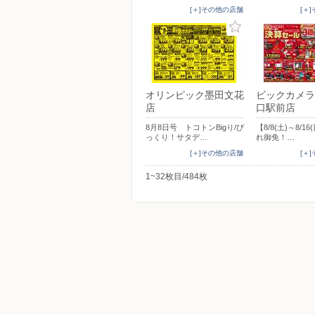
[＋]その他の店舗
[＋
オリンピック墨田文花
ビックカメラ
店
口駅前店
8月8日号 トコトンBigり/び
【8/8(土)～8/1
っくり！サタデ…
れ御免！…
[＋]その他の店舗
[＋
1~32枚目/484枚