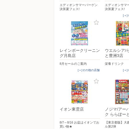
エディオンサマーバーゲン
エディオンサマ
決算夏フェス!
決算夏フェス!
[＋
レインボークリーニン
ウエルシア/
グ月島店
と豊洲3店
8月セールのご案内
栄養ドリンク
[＋]その他の店舗
[＋
イオン東雲店
ノジマ/アー
ク ららぽー
8/7～8/16 お盆はイオンでお
【東京都版】大
買い物★
ル第2弾