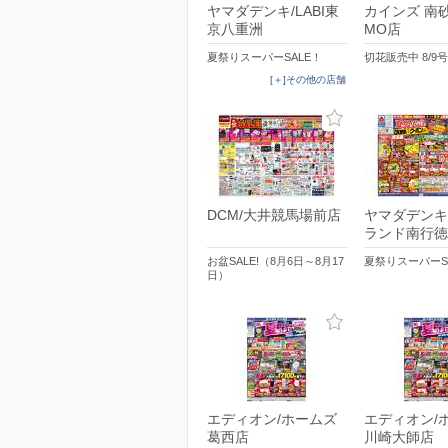
ヤマダデンキ/LABI東
カインズ 南砂
京八重洲
MO店
夏祭りスーパーSALE！
切花販売中 8/9号
[＋]その他の店舗
DCM/大井競馬場前店
ヤマダデンキ
ランド南行徳
お盆SALE!（8月6日～8月17
夏祭りスーパーS
日）
エディオン/ホームズ
エディオン/
葛西店
川崎大師店