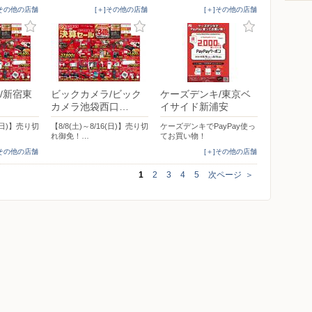
]その他の店舗
[＋]その他の店舗
[＋]その他の店舗
/新宿東
ビックカメラ/ビック
ケーズデンキ/東京ベ
カメラ池袋西口…
イサイド新浦安
6(日)】売り切
【8/8(土)～8/16(日)】売り切
ケーズデンキでPayPay使っ
れ御免！…
てお買い物！
]その他の店舗
[＋]その他の店舗
1
2
3
4
5
次ページ
＞