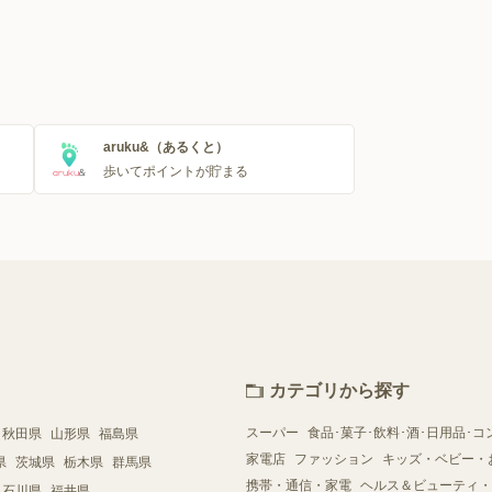
aruku&（あるくと）
歩いてポイントが貯まる
カテゴリから探す
スーパー
食品･菓子･飲料･酒･日用品･コ
秋田県
山形県
福島県
家電店
ファッション
キッズ・ベビー・
県
茨城県
栃木県
群馬県
携帯・通信・家電
ヘルス＆ビューティ・
石川県
福井県