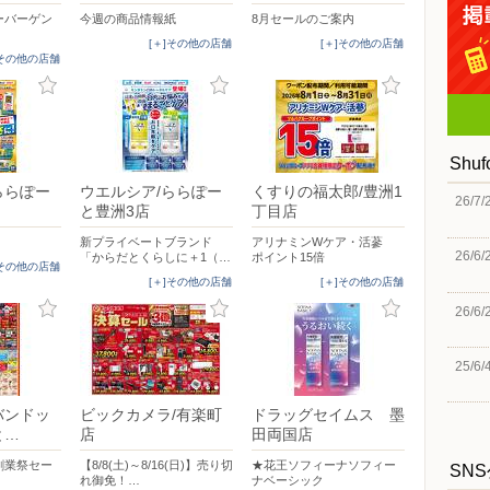
ーバーゲン
今週の商品情報紙
8月セールのご案内
[＋]その他の店舗
[＋]その他の店舗
]その他の店舗
Shu
ららぽー
ウエルシア/ららぽー
くすりの福太郎/豊洲1
26/7/
と豊洲3店
丁目店
新プライベートブランド
アリナミンWケア・活蔘
26/6/
「からだとくらしに＋1（…
ポイント15倍
]その他の店舗
[＋]その他の店舗
[＋]その他の店舗
26/6/
25/6/
バンドッ
ビックカメラ/有楽町
ドラッグセイムス 墨
と…
店
田両国店
創業祭セー
【8/8(土)～8/16(日)】売り切
★花王ソフィーナソフィー
SN
れ御免！…
ナベーシック