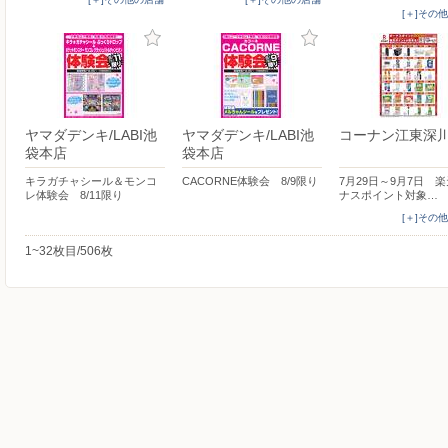
[＋]その
ヤマダデンキ/LABI池
ヤマダデンキ/LABI池
コーナン江東深
袋本店
袋本店
キラガチャシール＆モンコ
CACORNE体験会 8/9限り
7月29日～9月7日 
レ体験会 8/11限り
ナスポイント対象…
[＋]その
1~32枚目/506枚