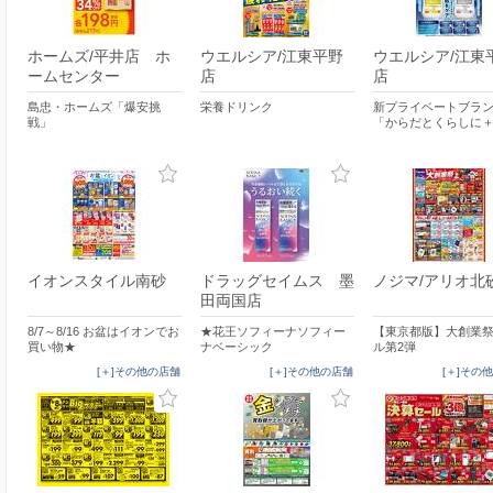
ホームズ/平井店 ホ
ウエルシア/江東平野
ウエルシア/江東
ームセンター
店
店
島忠・ホームズ「爆安挑
栄養ドリンク
新プライベートブラ
戦」
「からだとくらしに＋
イオンスタイル南砂
ドラッグセイムス 墨
ノジマ/アリオ北
田両国店
8/7～8/16 お盆はイオンでお
★花王ソフィーナソフィー
【東京都版】大創業
買い物★
ナベーシック
ル第2弾
[＋]その他の店舗
[＋]その他の店舗
[＋]その