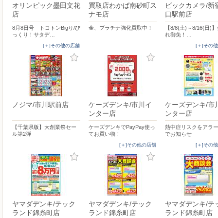
オリンピック墨田文花
買取店わかば南砂町ス
ビックカメラ/新
店
ナモ店
口駅前店
8月8日号 トコトンBigり/び
金、プラチナ強化買取中！
【8/8(土)～8/16(日
っくり！サタデ…
れ御免！…
[＋]その他の店舗
[＋]その
ノジマ/市川駅前店
ケーズデンキ/市川イ
ケーズデンキ/市
ンター店
ンター店
【千葉県版】大創業祭セー
ケーズデンキでPayPay使っ
熱中症リスクをアラ
ル第2弾
てお買い物！
でお知らせ
[＋]その他の店舗
[＋]その
ヤマダデンキ/テック
ヤマダデンキ/テック
ヤマダデンキ/テ
ランド錦糸町店
ランド錦糸町店
ランド錦糸町店