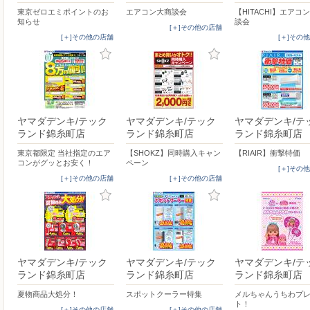
東京ゼロエミポイントのお
エアコン大商談会
【HITACHI】エアコ
知らせ
談会
[＋]その他の店舗
[＋]その他の店舗
[＋]その
ヤマダデンキ/テック
ヤマダデンキ/テック
ヤマダデンキ/テ
ランド錦糸町店
ランド錦糸町店
ランド錦糸町店
東京都限定 当社指定のエア
【SHOKZ】同時購入キャン
【RIAIR】衝撃特価
コンがグッとお安く！
ペーン
[＋]その
[＋]その他の店舗
[＋]その他の店舗
ヤマダデンキ/テック
ヤマダデンキ/テック
ヤマダデンキ/テ
ランド錦糸町店
ランド錦糸町店
ランド錦糸町店
夏物商品大処分！
スポットクーラー特集
メルちゃんうちわプ
ト！
[＋]その他の店舗
[＋]その他の店舗