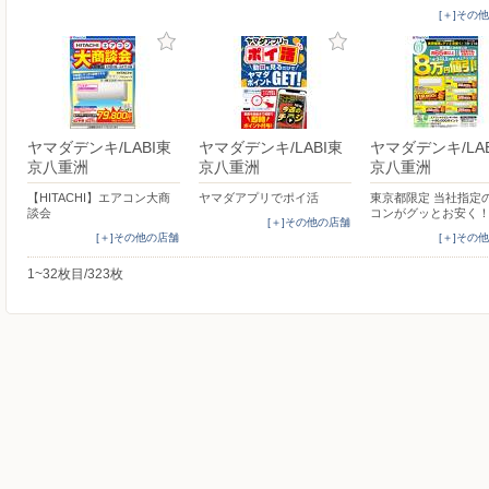
[＋]その
ヤマダデンキ/LABI東
ヤマダデンキ/LABI東
ヤマダデンキ/LA
京八重洲
京八重洲
京八重洲
【HITACHI】エアコン大商
ヤマダアプリでポイ活
東京都限定 当社指定
談会
コンがグッとお安く
[＋]その他の店舗
[＋]その他の店舗
[＋]その
1~32枚目/323枚