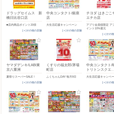
ドラッグセイムス 新
中央コンタクト/銀座
チヨダ はきごこ
橋日比谷口店
店
エチカ店
■店内商品ポイント20倍
大生活応援キャンペーン
アプリ会員様限定 ア
イント10%還元
[＋]その他の店舗
[＋]その他の店舗
[＋]その
ヤマダデンキ/LABI東
くすりの福太郎/茅場
中央コンタクト/
京八重洲
町店
トリトンスクエ
夏祭りスーパーSALE！
ふくちゃんDAY 毎月9日
大生活応援キャンペ
[＋]その他の店舗
[＋]その