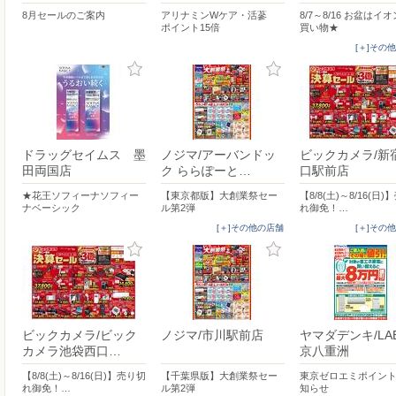
8月セールのご案内
アリナミンWケア・活蔘
8/7～8/16 お盆はイ
ポイント15倍
買い物★
[＋]その
ドラッグセイムス 墨
ノジマ/アーバンドッ
ビックカメラ/新
田両国店
ク ららぽーと…
口駅前店
★花王ソフィーナソフィー
【東京都版】大創業祭セー
【8/8(土)～8/16(日
ナベーシック
ル第2弾
れ御免！…
[＋]その他の店舗
[＋]その
ビックカメラ/ビック
ノジマ/市川駅前店
ヤマダデンキ/LA
カメラ池袋西口…
京八重洲
【8/8(土)～8/16(日)】売り切
【千葉県版】大創業祭セー
東京ゼロエミポイン
れ御免！…
ル第2弾
知らせ