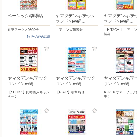
ベーシック/駒場店
ヤマダデンキ/テック
ヤマダデンキ/テ
ランドNew網…
ランドNew網…
道東アークス0809号
エアコン大商談会
【HITACHI】エアコ
談会
[＋]その他の店舗
ヤマダデンキ/テック
ヤマダデンキ/テック
ヤマダデンキ/テ
ランドNew網…
ランドNew網…
ランドNew網…
【SHOKZ】同時購入キャン
【RIAIR】衝撃特価
AUREX サマーフェ
ペーン
中！