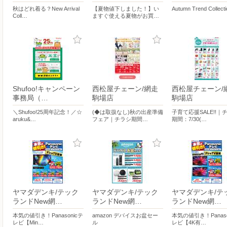
秋はどれ着る？New Arrival
【夏物値下しました！】い
Autumn Trend Collect
Coll…
ますぐ使える夏物がお買…
Shufoo!キャンペーン
西松屋チェーン/網走
西松屋チェーン/
事務局（…
駒場店
駒場店
＼Shufoo!25周年記念！／☆
(◆は取扱なし)秋の出産準備
子育て応援SALE!!｜
aruku&…
フェア｜チラシ期間…
期間：7/30(…
ヤマダデンキ/テック
ヤマダデンキ/テック
ヤマダデンキ/テ
ランドNew網…
ランドNew網…
ランドNew網…
本気の値引き！Panasonicテ
amazon デバイスお盆セー
本気の値引き！Panaso
レビ【Min…
ル
レビ【4K有…