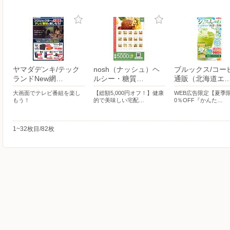
ヤマダデンキ/テック
nosh（ナッシュ）ヘ
ブルックス/コー
ランドNew網…
ルシー・糖質…
通販（北海道エ
大画面でテレビ番組を楽し
【総額5,000円オフ！】健康
WEB広告限定【夏季
もう！
的で美味しい宅配…
0％OFF『かんた…
1~32枚目/82枚