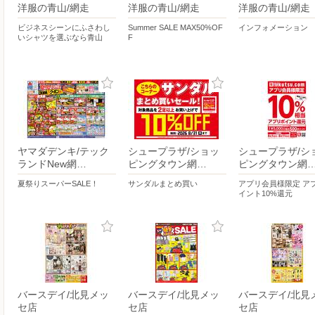
洋服の青山/網走
洋服の青山/網走
洋服の青山/網走
ビジネスシーンにふさわし
Summer SALE MAX50%OF
インフォメーション
いシャツを選ぶなら青山
F
ヤマダデンキ/テック
シュープラザ/ショッ
シュープラザ/シ
ランドNew網…
ピングタウン網…
ピングタウン網
夏祭りスーパーSALE！
サンダルまとめ買い
アプリ会員様限定 ア
イント10%還元
バースデイ/北見メッ
バースデイ/北見メッ
バースデイ/北見
セ店
セ店
セ店