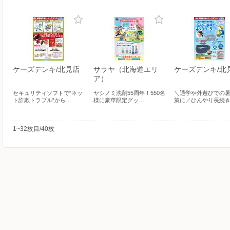
ケーズデンキ/北見店
サラヤ（北海道エリ
ケーズデンキ/北
ア）
セキュリティソフトで“ネッ
ヤシノミ洗剤55周年！550名
＼通学や外遊びでの
ト詐欺トラブル”から…
様に豪華限定グッ…
策に／ひんやり長続
1~32枚目/40枚