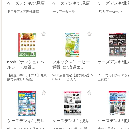
ケーズデンキ/北見店
ケーズデンキ/北見店
ケーズデンキ/北
ドコモフェア開催開催
auサマーセール
UQサマーセール
nosh（ナッシュ）ヘ
ブルックス/コーヒー
ケーズデンキ/北
ルシー・糖質…
通販（北海道エ…
【総額5,000円オフ！】健康
WEB広告限定【夏季限定】5
ReFaで毎日のケアを
的で美味しい宅配…
0％OFF『かんた…
上質に！
ケーズデンキ/北見店
ケーズデンキ/北見店
ケーズデンキ/北
使いたいときすぐ使える！
アーティストの想いに満ち
冷たさ長持ち！トリ