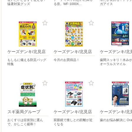
猛暑対策グッズ
る音。WF-1000X…
ガアイス
ケーズデンキ/北見店
ケーズデンキ/北見店
ケーズデンキ/北
もしもに備える防災バッグ
今月のお買得品！
歯間スッキリ！水み
特集
オーラルスマイル
スギ薬局グループ
ケーズデンキ/北見店
ケーズデンキ/北
おくすりは症状別に選ん
双眼鏡で推しとの距離が近
歯のお悩み解決に Oral
で、かしこく緩和！
くなる