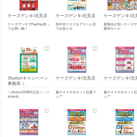
ケーズデンキ/北見店
ケーズデンキ/北見店
ケーズデンキ/北
ケーズデンキでPayPay使っ
熱中症リスクをアラーム音
新製品が安いケーズデ
てお買い物！
でお知らせ
夏得セール
Shufoo!キャンペーン
ケーズデンキ/北見店
ケーズデンキ/北
事務局（…
＼Shufoo!25周年記念！／☆
夏のスマホ＆ネット応援フ
夏のスマホ＆ネット
aruku&…
ェア
ェア