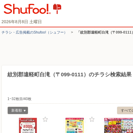
2026年8月8日 土曜日
チラシ・​広告掲載の​Shufoo!​（シュフー）
>
「紋別郡遠軽町白滝（〒099-011
紋別郡遠軽町白滝（〒099-0111）のチラシ検索結果
1~32枚目/40枚
新着順
すべて