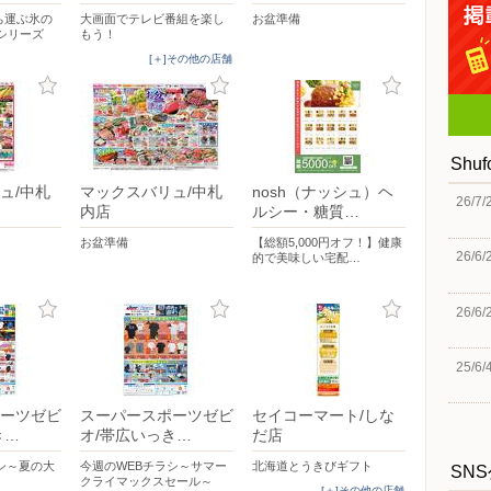
ち運ぶ氷の
大画面でテレビ番組を楽し
お盆準備
シリーズ
もう！
[＋]その他の店舗
Shu
ュ/中札
マックスバリュ/中札
nosh（ナッシュ）ヘ
26/7/
内店
ルシー・糖質…
お盆準備
【総額5,000円オフ！】健康
26/6/
的で美味しい宅配…
26/6/
25/6/
ーツゼビ
スーパースポーツゼビ
セイコーマート/しな
き…
オ/帯広いっき…
だ店
シ～夏の大
今週のWEBチラシ～サマー
北海道とうきびギフト
SN
クライマックスセール～
[＋]その他の店舗