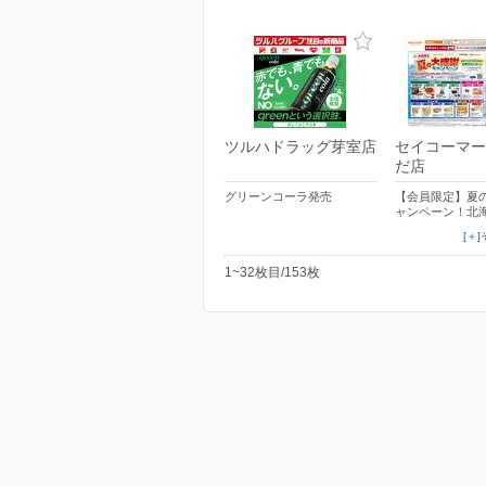
ツルハドラッグ芽室店
セイコーマー
だ店
グリーンコーラ発売
【会員限定】夏
ャンペーン！北
[＋
1~32枚目/153枚