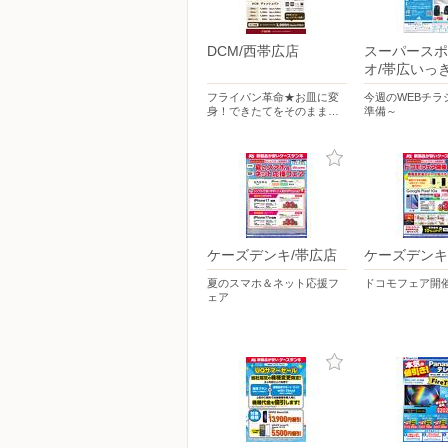
DCM/西帯広店
スーパースポ
オ/帯広いっ
フライパン革命★お皿に変
今週のWEBチラ
身！できたてをそのまま…
準備～
ケーズデンキ/帯広店
ケーズデンキ
夏のスマホ＆ネット応援フ
ドコモフェア開
ェア