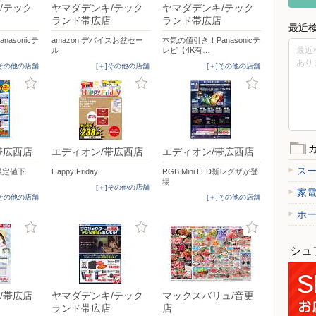
/テック
ヤマダデンキ/テック
ヤマダデンキ/テック
ランド帯広店
ランド帯広店
最近
asonicテ
amazon デバイスお盆セー
本気の値引き！Panasonicテ
最近
ル
レビ【4K有…
あり
]その他の店舗
[＋]その他の店舗
[＋]その他の店舗
帯広西店
エディオン/帯広西店
エディオン/帯広西店
ス
間限定値下
Happy Friday
RGB Mini LED新レグザが登
場
[＋]その他の店舗
家
]その他の店舗
[＋]その他の店舗
ホ
シュ
/帯広店
ヤマダデンキ/テック
マックスバリュ/音更
ランド帯広店
店