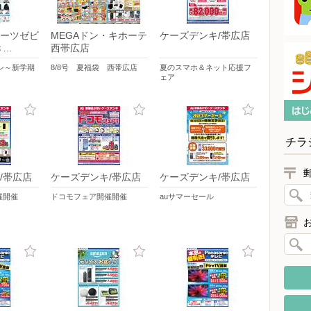
ーツゼビ
MEGAドン・キホーテ
ケーズデンキ/帯広店
き…
西帯広店
シ～新学期
8/8号 夏福袋 西帯広店
夏のスマホ＆ネット応援フ
ェア
チラ
/帯広店
ケーズデンキ/帯広店
ケーズデンキ/帯広店
催開催
ドコモフェア開催開催
auサマーセール