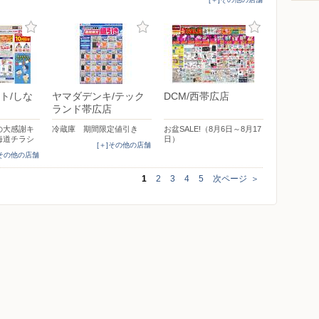
ト/しな
ヤマダデンキ/テック
DCM/西帯広店
ランド帯広店
の大感謝キ
冷蔵庫 期間限定値引き
お盆SALE!（8月6日～8月17
海道チラシ
日）
[＋]その他の店舗
]その他の店舗
1
2
3
4
5
次ページ
＞