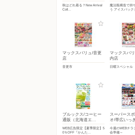
秋はどれ着る？New Arrival
魔法瓶構造で持
Coll…
う アイスパック
マックスバリュ/音更
マックスバリ
店
内店
音更市
日曜スペシャル
ブルックス/コーヒー
スーパースポ
通販（北海道エ…
オ/帯広いっ
WEB広告限定【夏季限定】5
今週のWEBチラ
0％OFF『かんた…
会準備～