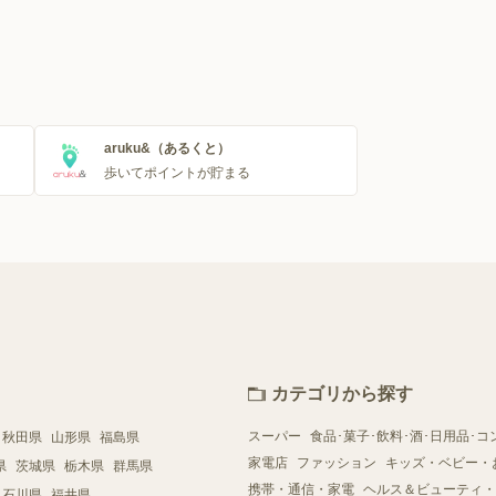
aruku&（あるくと）
歩いてポイントが貯まる
カテゴリから探す
スーパー
食品･菓子･飲料･酒･日用品･コ
秋田県
山形県
福島県
家電店
ファッション
キッズ・ベビー・
県
茨城県
栃木県
群馬県
携帯・通信・家電
ヘルス＆ビューティ・
石川県
福井県