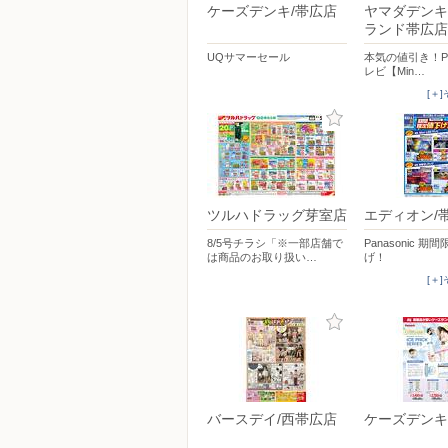
ケーズデンキ/帯広店
ヤマダデンキ
ランド帯広店
UQサマーセール
本気の値引き！Pan
レビ【Min…
[＋
ツルハドラッグ芽室店
エディオン/
8/5号チラシ「※一部店舗で
Panasonic 期
は商品のお取り扱い…
げ！
[＋
バースデイ/西帯広店
ケーズデンキ