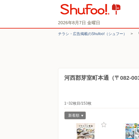
2026年8月7日 金曜日
チラシ・​広告掲載の​Shufoo!​（シュフー）
>
河西郡芽室町本通（〒082-0
1~32枚目/153枚
新着順