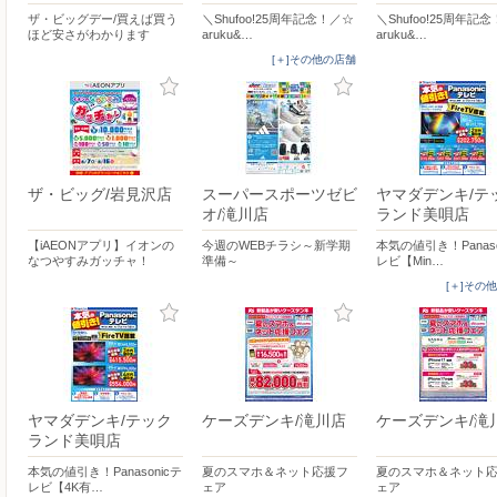
ザ・ビッグデー/買えば買う
＼Shufoo!25周年記念！／☆
＼Shufoo!25周年記
ほど安さがわかります
aruku&…
aruku&…
[＋]その他の店舗
ザ・ビッグ/岩見沢店
スーパースポーツゼビ
ヤマダデンキ/テ
オ/滝川店
ランド美唄店
【iAEONアプリ】イオンの
今週のWEBチラシ～新学期
本気の値引き！Panaso
なつやすみガッチャ！
準備～
レビ【Min…
[＋]その
ヤマダデンキ/テック
ケーズデンキ/滝川店
ケーズデンキ/滝
ランド美唄店
本気の値引き！Panasonicテ
夏のスマホ＆ネット応援フ
夏のスマホ＆ネット
レビ【4K有…
ェア
ェア