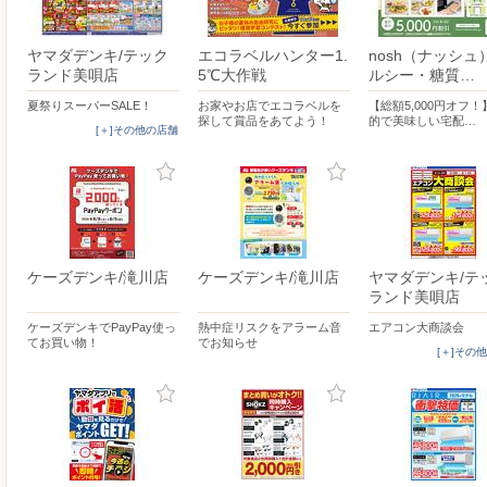
ヤマダデンキ/テック
エコラベルハンター1.
nosh（ナッシュ
ランド美唄店
5℃大作戦
ルシー・糖質…
夏祭りスーパーSALE！
お家やお店でエコラベルを
【総額5,000円オフ
探して賞品をあてよう！
的で美味しい宅配…
[＋]その他の店舗
ケーズデンキ/滝川店
ケーズデンキ/滝川店
ヤマダデンキ/テ
ランド美唄店
ケーズデンキでPayPay使っ
熱中症リスクをアラーム音
エアコン大商談会
てお買い物！
でお知らせ
[＋]その