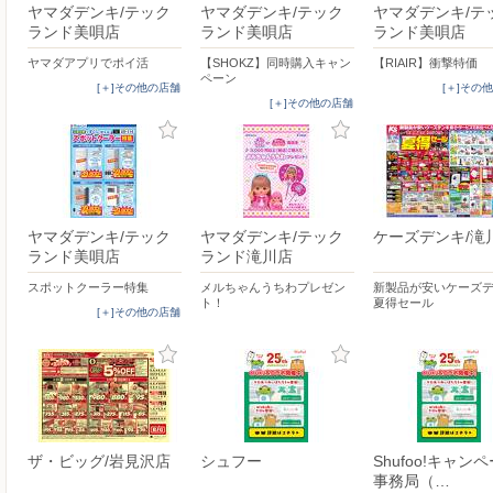
ヤマダデンキ/テック
ヤマダデンキ/テック
ヤマダデンキ/テ
ランド美唄店
ランド美唄店
ランド美唄店
ヤマダアプリでポイ活
【SHOKZ】同時購入キャン
【RIAIR】衝撃特価
ペーン
[＋]その他の店舗
[＋]その
[＋]その他の店舗
ヤマダデンキ/テック
ヤマダデンキ/テック
ケーズデンキ/滝
ランド美唄店
ランド滝川店
スポットクーラー特集
メルちゃんうちわプレゼン
新製品が安いケーズデ
ト！
夏得セール
[＋]その他の店舗
ザ・ビッグ/岩見沢店
シュフー
Shufoo!キャン
事務局（…