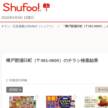
2026年8月9日 日曜日
チラシ・​広告掲載の​Shufoo!​（シュフー）
>
「樺戸郡浦臼町（〒061-0600）
樺戸郡浦臼町（〒061-0600）のチラシ検索結果
1~32枚目/109枚
新着順
すべて