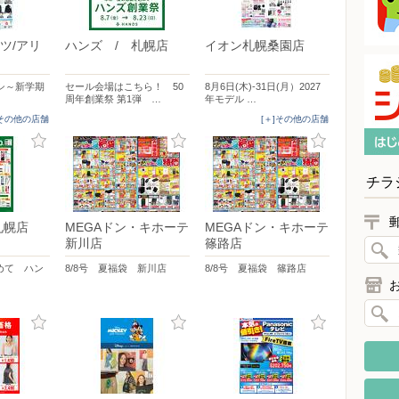
ツ/アリ
ハンズ / 札幌店
イオン札幌桑園店
シ～新学期
セール会場はこちら！ 50
8月6日(木)-31日(月）2027
周年創業祭 第1弾 …
年モデル …
]その他の店舗
[＋]その他の店舗
チラ
札幌店
MEGAドン・キホーテ
MEGAドン・キホーテ
新川店
篠路店
めて ハン
8/8号 夏福袋 新川店
8/8号 夏福袋 篠路店