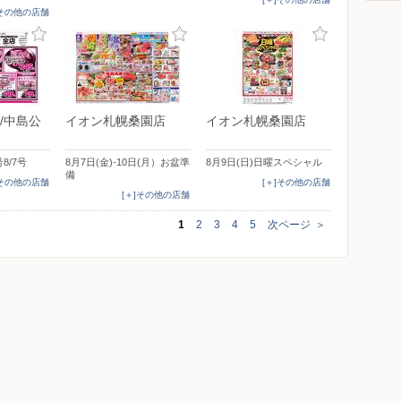
]その他の店舗
/中島公
イオン札幌桑園店
イオン札幌桑園店
8/7号
8月7日(金)-10日(月）お盆準
8月9日(日)日曜スペシャル
備
]その他の店舗
[＋]その他の店舗
[＋]その他の店舗
1
2
3
4
5
次ページ
＞