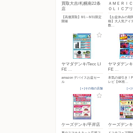
買取大吉/札幌南22条
ＡＭＥＲＩＣ
店
ＯＬＩＣアリ
【高価買取】8/1～8/31限定
【お盆休みの期
開催
格】大人気アイ
数…
ヤマダデンキ/Tecc LI
ヤマダデンキ/T
FE …
FE …
amazon デバイスお盆セー
本気の値引き！Pan
ル
レビ【4K有…
[＋]その他の店舗
[＋
ケーズデンキ/平岸店
ケーズデンキ
夏のスマホ＆ネット応援フ
ドコモフェア開