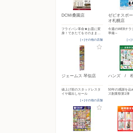
DCM/桑園店
ゼビオスポー
オ札幌店
フライパン革命★お皿に変
今週のWEBチラ
身！できたてをそのまま…
準備～
[＋]その他の店舗
[＋
ジェームス 琴似店
ハンズ / 
値上げ前のスタッドレスタ
50年の感謝を込
イヤ蔵出しセール
ズ創業祭第1弾
[＋]その他の店舗