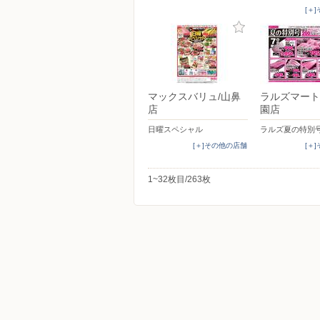
[＋
マックスバリュ/山鼻
ラルズマート
店
園店
日曜スペシャル
ラルズ夏の特別号
[＋]その他の店舗
[＋
1~32枚目/263枚