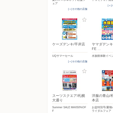
ェア
[＋
[＋]その他の店舗
ケーズデンキ/平岸店
ヤマダデンキ/T
FE …
UQサマーセール
水族館体験イベ
[＋]その他の店舗
スーツスクエア/札幌
洋服の青山/
大通り
本店
Summer SALE MAX50%OF
お盆特別号/夏物
F
ライダルフェア