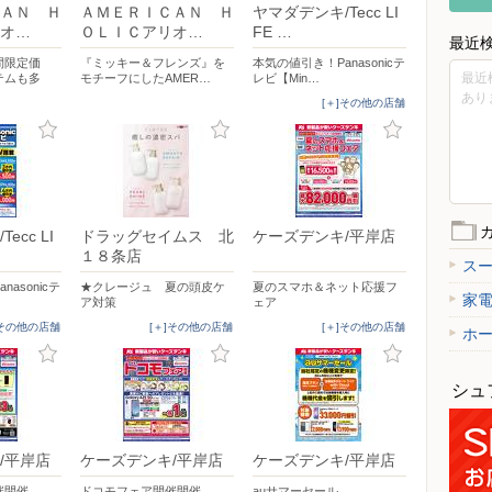
ＡＮ Ｈ
ＡＭＥＲＩＣＡＮ Ｈ
ヤマダデンキ/Tecc LI
オ…
ＯＬＩＣアリオ…
FE …
最近
間限定価
『ミッキー＆フレンズ』を
本気の値引き！Panasonicテ
最近
テムも多
モチーフにしたAMER…
レビ【Min…
あり
[＋]その他の店舗
ecc LI
ドラッグセイムス 北
ケーズデンキ/平岸店
１８条店
ス
asonicテ
★クレージュ 夏の頭皮ケ
夏のスマホ＆ネット応援フ
家
ア対策
ェア
]その他の店舗
[＋]その他の店舗
[＋]その他の店舗
ホ
シュ
/平岸店
ケーズデンキ/平岸店
ケーズデンキ/平岸店
催開催
ドコモフェア開催開催
auサマーセール