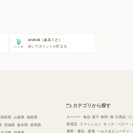
aruku&（あるくと）
歩いてポイントが貯まる
カテゴリから探す
スーパー
食品･菓子･飲料･酒･日用品･コ
秋田県
山形県
福島県
家電店
ファッション
キッズ・ベビー・
県
茨城県
栃木県
群馬県
携帯・通信・家電
ヘルス＆ビューティ・
石川県
福井県