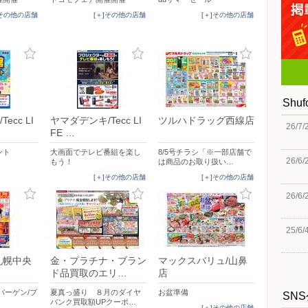
]その他の店舗
[＋]その他の店舗
[＋]その他の店舗
Shu
ecc LI
ヤマダデンキ/Tecc LI
ツルハドラッグ西線店
26/7/
FE …
ント
大画面でテレビ番組を楽し
8/5号チラシ「※一部店舗で
26/6/
もう！
は商品のお取り扱い…
[＋]その他の店舗
[＋]その他の店舗
26/6/
25/6/
札幌中央
金・プラチナ・ブラン
マックスバリュ/山鼻
ド品買取のエリ…
店
バーゲン/ブ
夏真っ盛り ８月のダイヤ
お盆準備
SN
バンク買取額UPクーポ…
[＋]その他の店舗