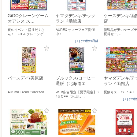
GiGOクレーンゲーム
ヤマダデンキ/テック
ケーズデンキ/函
オアシス ス…
ランド函館店
店
夏のイベント盛りだくさ
AUREX サマーフェア開催
新製品が安いケーズデ
ん！ GiGOクレーンゲ…
中！
夏得セール
[＋]その他の店舗
バースデイ/美原店
ブルックス/コーヒー
ヤマダデンキ/テ
通販（北海道エ…
ランド函館店
Autumn Trend Collection…
WEB広告限定【夏季限定】3
夏祭りスーパーSALE
4％OFF『水出し…
[＋]その