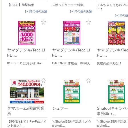
【RIAIR】衝撃特価
スポットクーラー特集
メルちゃんうちわプ
ト！
[＋]その他の店舗
[＋]その他の店舗
[＋]その
ヤマダデンキ/Tecc LI
ヤマダデンキ/Tecc LI
ヤマダデンキ/Tecc
FE …
FE …
FE …
8/8・9・11はお子様DAY
CACORNE体験会 8/9限り
夏物商品大処分！
タマホーム/函館営業
シュフー
Shufoo!キャン
所
事務局（…
【9/6(日)まで】PayPayポイ
＼Shufoo!25周年記念！／☆
＼Shufoo!25周年記
ント最大4…
aruku&…
aruku&…