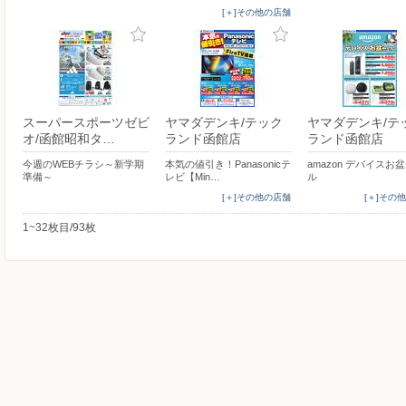
[＋]その他の店舗
スーパースポーツゼビ
ヤマダデンキ/テック
ヤマダデンキ/テ
オ/函館昭和タ…
ランド函館店
ランド函館店
今週のWEBチラシ～新学期
本気の値引き！Panasonicテ
amazon デバイスお
準備～
レビ【Min…
ル
[＋]その他の店舗
[＋]その
1~32枚目/93枚