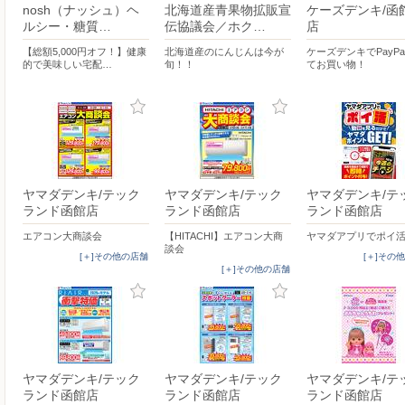
nosh（ナッシュ）ヘ
北海道産青果物拡販宣
ケーズデンキ/函
ルシー・糖質…
伝協議会／ホク…
店
【総額5,000円オフ！】健康
北海道産のにんじんは今が
ケーズデンキでPayP
的で美味しい宅配…
旬！！
てお買い物！
ヤマダデンキ/テック
ヤマダデンキ/テック
ヤマダデンキ/テ
ランド函館店
ランド函館店
ランド函館店
エアコン大商談会
【HITACHI】エアコン大商
ヤマダアプリでポイ
談会
[＋]その他の店舗
[＋]その
[＋]その他の店舗
ヤマダデンキ/テック
ヤマダデンキ/テック
ヤマダデンキ/テ
ランド函館店
ランド函館店
ランド函館店