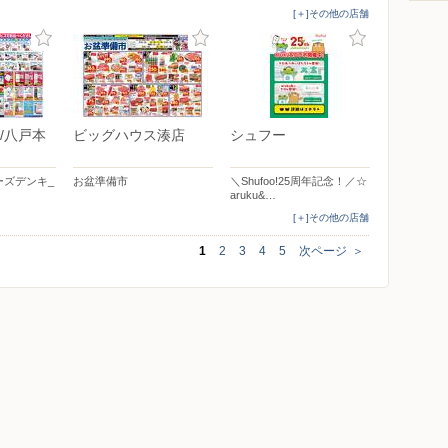
[＋]その他の店舗
/八戸本
ビッグハウス湊店
シュフー
ーズデンキ_
お盆準備市
＼Shufoo!25周年記念！／☆
aruku&…
[＋]その他の店舗
1
2
3
4
5
次ページ
＞