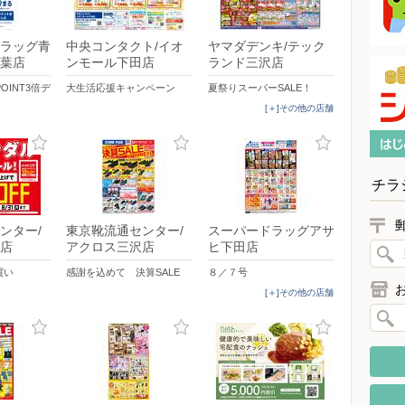
ラッグ青
中央コンタクト/イオ
ヤマダデンキ/テック
葉店
ンモール下田店
ランド三沢店
OINT3倍デ
大生活応援キャンペーン
夏祭りスーパーSALE！
[＋]その他の店舗
チラ
ンター/
東京靴流通センター/
スーパードラッグアサ
店
アクロス三沢店
ヒ下田店
買い
感謝を込めて 決算SALE
８／７号
[＋]その他の店舗