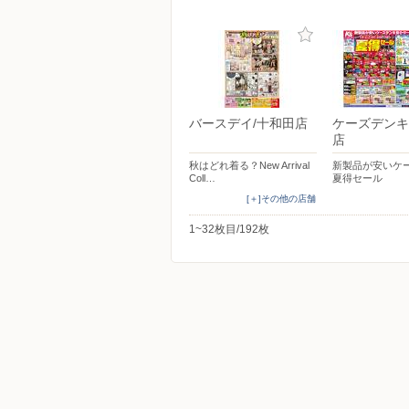
バースデイ/十和田店
ケーズデンキ
店
秋はどれ着る？New Arrival
新製品が安いケ
Coll…
夏得セール
[＋]その他の店舗
1~32枚目/192枚