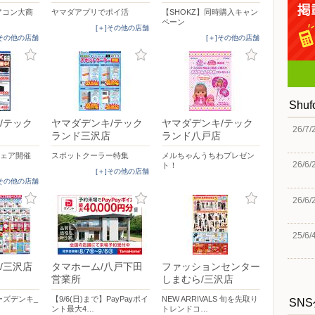
エアコン大商
ヤマダアプリでポイ活
【SHOKZ】同時購入キャン
ペーン
[＋]その他の店舗
]その他の店舗
[＋]その他の店舗
Shu
/テック
ヤマダデンキ/テック
ヤマダデンキ/テック
26/7/
ランド三沢店
ランド八戸店
フェア開催
スポットクーラー特集
メルちゃんうちわプレゼン
26/6/
ト！
[＋]その他の店舗
]その他の店舗
26/6/
25/6/
/三沢店
タマホーム/八戸下田
ファッションセンター
営業所
しまむら/三沢店
ーズデンキ_
【9/6(日)まで】PayPayポイ
NEW ARRIVALS 旬を先取り
SN
ント最大4…
トレンドコ…