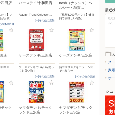
十和田店
バースデイ/十和田店
nosh（ナッシュ）ヘ
ルシー・糖質…
最近
した！】い
Autumn Trend Collection…
【総額5,000円オフ！】健康
最近
物がお買…
的で美味しい宅配…
[＋]その他の店舗
あり
]その他の店舗
下田店
ケーズデンキ/三沢店
ケーズデンキ/三沢店
ス
特別企画
ケーズデンキでPayPay使っ
熱中症リスクをアラーム音
家
てお買い物！
でお知らせ
[＋]その他の店舗
[＋]その他の店舗
ホ
シュ
/テック
ヤマダデンキ/テック
ヤマダデンキ/テック
ランド三沢店
ランド三沢店