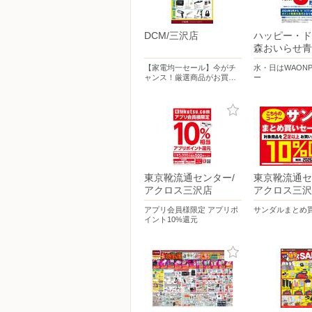
DCM/三沢店
ハッピー・ド
森おいらせ青
【家電均一セール】今がチ
水・日はWAONP
ャンス！厳選商品がお買…
ー
東京靴流通センター/
東京靴流通セ
アクロス三沢店
アクロス三沢
アプリ会員様限定 アプリポ
サンダルまとめ
イント10%還元