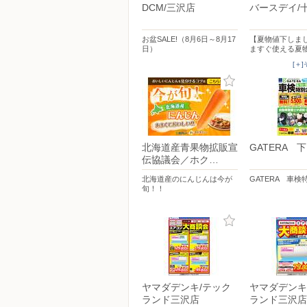
DCM/三沢店
バースデイ/
お盆SALE!（8月6日～8月17
【夏物値下しま
日）
ますぐ使える夏
[＋
北海道産青果物拡販宣
GATERA 
伝協議会／ホク…
北海道産のにんじんは今が
GATERA 車検
旬！！
ヤマダデンキ/テック
ヤマダデンキ
ランド三沢店
ランド三沢店