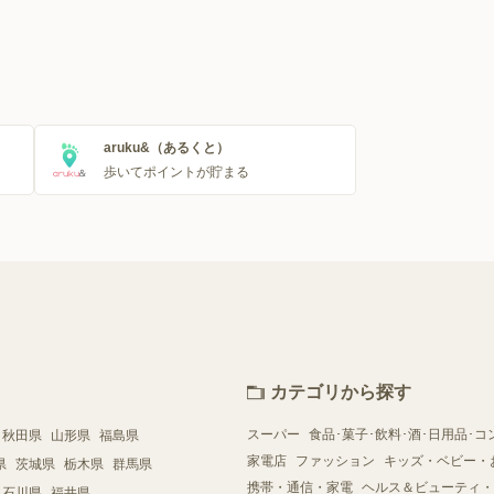
aruku&（あるくと）
歩いてポイントが貯まる
カテゴリから探す
スーパー
食品･菓子･飲料･酒･日用品･コ
秋田県
山形県
福島県
家電店
ファッション
キッズ・ベビー・
県
茨城県
栃木県
群馬県
携帯・通信・家電
ヘルス＆ビューティ・
石川県
福井県