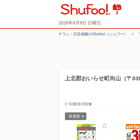
2026年8月9日 日曜日
チラシ・​広告掲載の​Shufoo!​（シュフー）
>
上北郡おいらせ町向山（〒039
1~32枚目/192枚
新着順