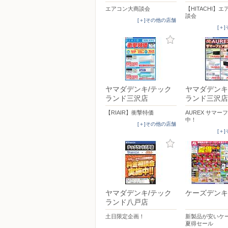
エアコン大商談会
【HITACHI】
談会
[＋]その他の店舗
[＋
ヤマダデンキ/テック
ヤマダデンキ
ランド三沢店
ランド三沢店
【RIAIR】衝撃特価
AUREX サマー
中！
[＋]その他の店舗
[＋
ヤマダデンキ/テック
ケーズデンキ
ランド八戸店
土日限定企画！
新製品が安いケ
夏得セール