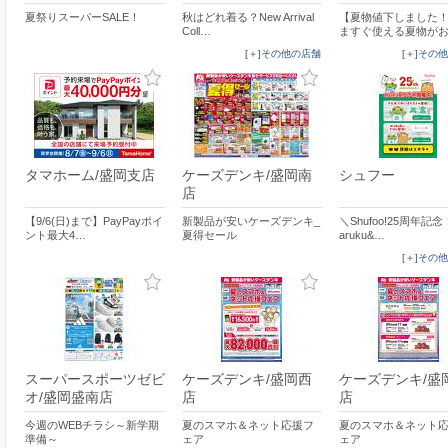
夏祭りスーパーSALE！
秋はどれ着る？New Arrival
【夏物値下しました
Coll…
ますぐ使える夏物が
[＋]その他の店舗
[＋]その
タマホーム/盛岡支店
ケーズデンキ/盛岡南
シュフー
店
【9/6(日)まで】PayPayポイ
新製品が安いケーズデンキ_
＼Shufoo!25周年記
ント最大4…
夏得セール
aruku&…
[＋]その
スーパースポーツゼビ
ケーズデンキ/盛岡西
ケーズデンキ/盛
オ/盛岡盛南店
店
店
今週のWEBチラシ～新学期
夏のスマホ＆ネット応援フ
夏のスマホ＆ネット
準備～
ェア
ェア