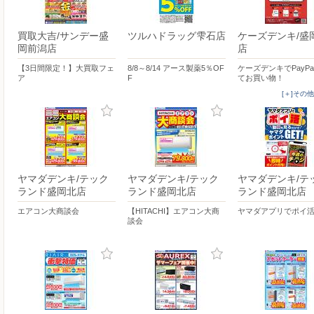
買取大吉/サンデー盛
ツルハドラッグ雫石店
ケーズデンキ/盛
岡前潟店
店
【3日間限定！】大買取フェ
8/8～8/14 アース製薬5％OF
ケーズデンキでPayP
ア
F
てお買い物！
[＋]その
ヤマダデンキ/テック
ヤマダデンキ/テック
ヤマダデンキ/テ
ランド盛岡北店
ランド盛岡北店
ランド盛岡北店
エアコン大商談会
【HITACHI】エアコン大商
ヤマダアプリでポイ
談会