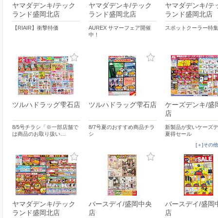
ヤマダデンキ/テック
ヤマダデンキ/テック
ヤマダデンキ/テ
ランド盛岡北店
ランド盛岡北店
ランド盛岡北店
【RIAIR】衝撃特価
AUREX サマーフェア開催
スポットクーラー特
中！
ツルハドラッグ雫石店
ツルハドラッグ雫石店
ケーズデンキ/盛
店
8/5号チラシ「※一部店舗で
8/7号夏のおすすめ商品チラ
新製品が安いケーズデ
は商品のお取り扱い…
シ
夏得セール
[＋]その
ヤマダデンキ/テック
バースデイ/盛岡中央
バースデイ/盛岡
ランド盛岡北店
店
店