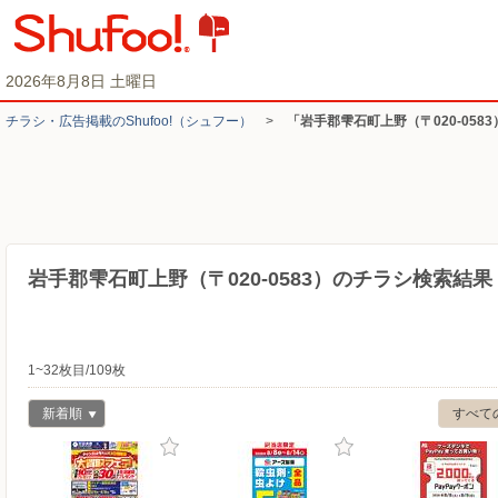
2026年8月8日 土曜日
チラシ・​広告掲載の​Shufoo!​（シュフー）
>
「岩手郡雫石町上野（〒020-058
岩手郡雫石町上野（〒020-0583）のチラシ検索結果
1~32枚目/109枚
新着順
すべて