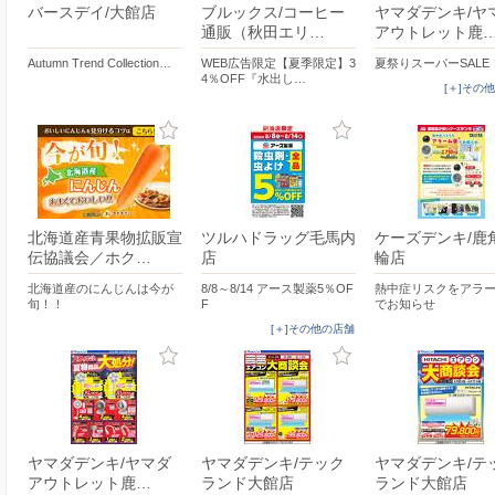
バースデイ/大館店
ブルックス/コーヒー
ヤマダデンキ/ヤ
通販（秋田エリ…
アウトレット鹿
Autumn Trend Collection…
WEB広告限定【夏季限定】3
夏祭りスーパーSALE
4％OFF『水出し…
[＋]その
北海道産青果物拡販宣
ツルハドラッグ毛馬内
ケーズデンキ/鹿
伝協議会／ホク…
店
輪店
北海道産のにんじんは今が
8/8～8/14 アース製薬5％OF
熱中症リスクをアラ
旬！！
F
でお知らせ
[＋]その他の店舗
ヤマダデンキ/ヤマダ
ヤマダデンキ/テック
ヤマダデンキ/テ
アウトレット鹿…
ランド大館店
ランド大館店