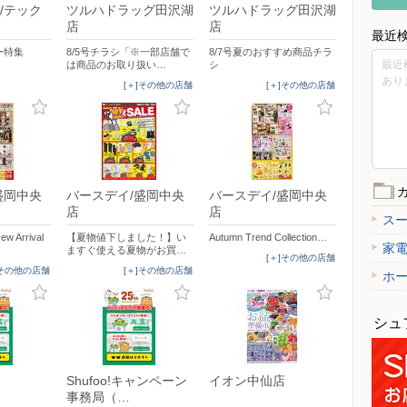
/テック
ツルハドラッグ田沢湖
ツルハドラッグ田沢湖
店
店
最近
ー特集
8/5号チラシ「※一部店舗で
8/7号夏のおすすめ商品チラ
最近
は商品のお取り扱い…
シ
あり
[＋]その他の店舗
[＋]その他の店舗
盛岡中央
バースデイ/盛岡中央
バースデイ/盛岡中央
店
店
ス
Arrival
【夏物値下しました！】い
Autumn Trend Collection…
家
ますぐ使える夏物がお買…
[＋]その他の店舗
]その他の店舗
[＋]その他の店舗
ホ
シュ
Shufoo!キャンペーン
イオン中仙店
事務局（…