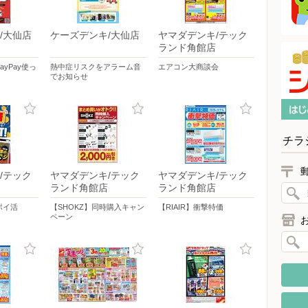
/大仙店
ケーズデンキ/大仙店
ヤマダデンキ/テック
ランド角館店
yPay使っ
熱中症リスクをアラーム音
エアコン大商談会
でお知らせ
チラ
/テック
ヤマダデンキ/テック
ヤマダデンキ/テック
ランド角館店
ランド角館店
ポイ活
【SHOKZ】同時購入キャン
【RIAIR】衝撃特価
ペーン