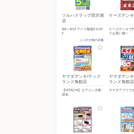
ツルハドラッグ田沢湖
ケーズデンキ
店
8/8～8/14 アース製薬5％OF
ケーズデンキでPa
F
てお買い物！
[＋]その他の店舗
ヤマダデンキ/テック
ヤマダデンキ
ランド角館店
ランド角館店
【HITACHI】エアコン大商
ヤマダアプリで
談会