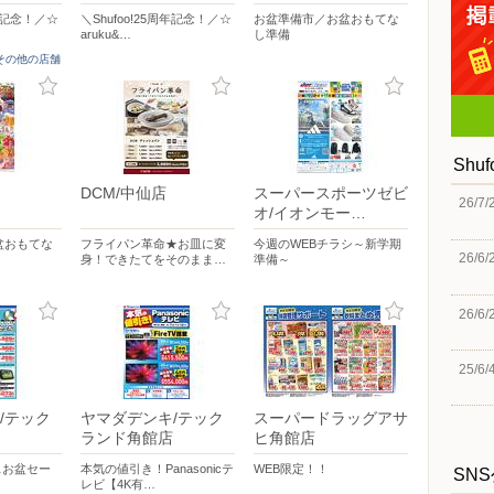
周年記念！／☆
＼Shufoo!25周年記念！／☆
お盆準備市／お盆おもてな
aruku&…
し準備
]その他の店舗
Shu
DCM/中仙店
スーパースポーツゼビ
26/7/
オ/イオンモー…
盆おもてな
フライパン革命★お皿に変
今週のWEBチラシ～新学期
26/6/
身！できたてをそのまま…
準備～
26/6/
25/6/
/テック
ヤマダデンキ/テック
スーパードラッグアサ
ランド角館店
ヒ角館店
イスお盆セー
本気の値引き！Panasonicテ
WEB限定！！
SN
レビ【4K有…