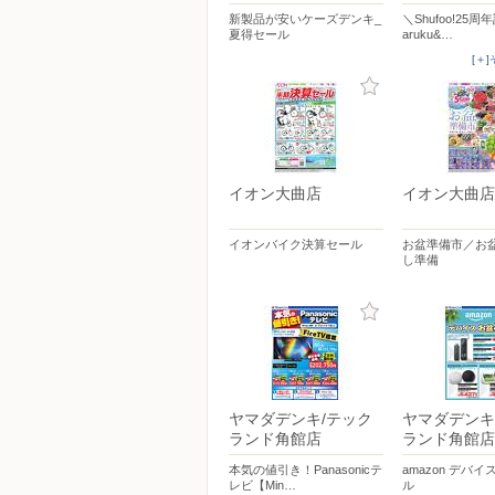
新製品が安いケーズデンキ_
＼Shufoo!25
夏得セール
aruku&…
[＋
イオン大曲店
イオン大曲店
イオンバイク決算セール
お盆準備市／お
し準備
ヤマダデンキ/テック
ヤマダデンキ
ランド角館店
ランド角館店
本気の値引き！Panasonicテ
amazon デバ
レビ【Min…
ル