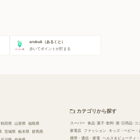
aruku&（あるくと）
歩いてポイントが貯まる
カテゴリから探す
スーパー
食品･菓子･飲料･酒･日用品･コ
秋田県
山形県
福島県
家電店
ファッション
キッズ・ベビー・
県
茨城県
栃木県
群馬県
携帯・通信・家電
ヘルス＆ビューティ・
石川県
福井県