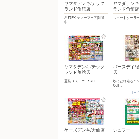
ヤマダデンキ/テック
ヤマダデンキ
ランド角館店
ランド角館店
AUREX サマーフェア開催
スポットクーラ
中！
ヤマダデンキ/テック
バースデイ/
ランド角館店
店
夏祭りスーパーSALE！
秋はどれ着る？New 
Coll…
[＋
ケーズデンキ/大仙店
シュフー