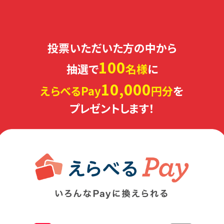
投票いただいた方の中から
100
抽選で
名様
に
10,000
えらべるPay
円分
を
プレゼントします！