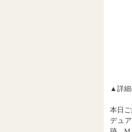
▲詳細
本日ご
デュア
跡、M