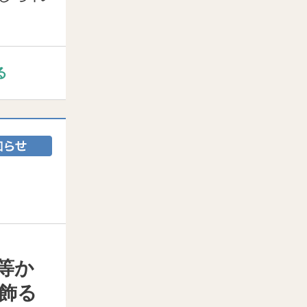
る
等か
飾る