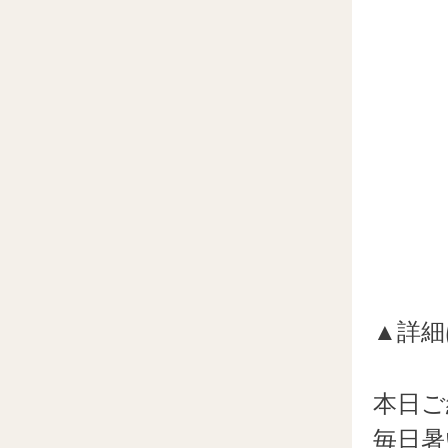
▲詳細
本日ご
毎日暑