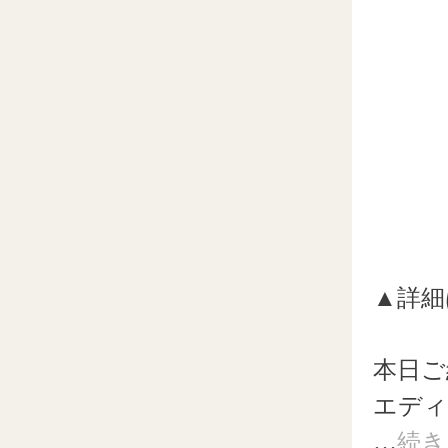
▲詳細
本日ご
エディ
…
続き