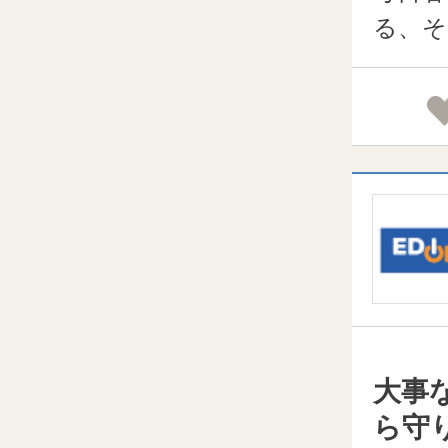
る、そ
大事
ら守