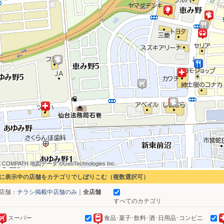
 COMPATH 地図データ ©GeoTechnologies Inc.
 COMPATH 地図データ ©GeoTechnologies Inc.
 COMPATH 地図データ ©GeoTechnologies Inc.
 COMPATH 地図データ ©GeoTechnologies Inc.
 COMPATH 地図データ ©GeoTechnologies Inc.
 COMPATH 地図データ ©GeoTechnologies Inc.
 COMPATH 地図データ ©GeoTechnologies Inc.
 COMPATH 地図データ ©GeoTechnologies Inc.
 COMPATH 地図データ ©GeoTechnologies Inc.
に表示中の店舗をカテゴリでしぼりこむ（複数選択可）
店舗：
チラシ掲載中店舗のみ
｜
全店舗
すべてのカテゴリ
スーパー
食品･菓子･飲料･酒･日用品･コンビニ