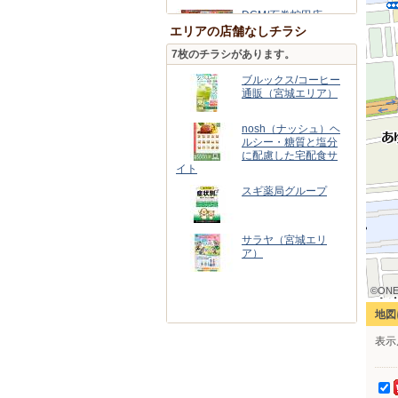
DCM/石巻蛇田店
エリアの店舗なしチラシ
7枚のチラシがあります。
とりあえず吾平 石巻
蛇田店
ブルックス/コーヒー
通販（宮城エリア）
カワチ薬品/石巻西店
nosh（ナッシュ）ヘ
ルシー・糖質と塩分
に配慮した宅配食サ
ケーズデンキ/石巻本
イト
店
スギ薬局グループ
バースデイ/石巻店
サラヤ（宮城エリ
ア）
cloverleaf/イオンモー
ル石巻店
©ONE
©ONE
©ONE
©ONE
©ONE
©ONE
©ONE
©ONE
©ONE
ＡＭＥＲＩＣＡＮ
地図
ＨＯＬＩＣイオンモ
ール石巻
表示
中央コンタクト/イオ
ンモール石巻店