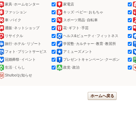
家具･ホームセンター
家電店
ファッション
キッズ･ベビー･おもちゃ
車･バイク
スポーツ用品･自転車
通販･ネットショップ
花･ギフト･手芸
リサイクル
ヘルス&ビューティ･フィットネス
旅行･ホテル･リゾート
学習塾･カルチャー･教育･教習所
フォト･プリントサービス
アミューズメント
冠婚葬祭･イベント
プレゼントキャンペーン･クーポン
生活･くらし
政党･政治
Shufoo!お知らせ
ホームへ戻る