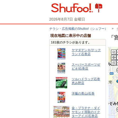
2026年8月7日 金曜日
チラシ・​広告掲載の​Shufoo!​（シュフー）
>
現在地図に表示中の店舗
「
181枚のチラシがあります。
ヤマダデンキ/テック
ランド石巻店
スーパースポーツゼ
ビオ/石巻店
ツルハドラッグ石巻
恵み野店
洋服の青山/石巻
金・プラチナ・ダイ
ヤモンド買取のドク
ターアイズ/石巻店