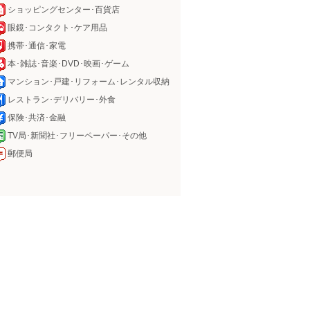
ショッピングセンター･百貨店
眼鏡･コンタクト･ケア用品
携帯･通信･家電
本･雑誌･音楽･DVD･映画･ゲーム
マンション･戸建･リフォーム･レンタル収納
レストラン･デリバリー･外食
保険･共済･金融
TV局･新聞社･フリーペーパー･その他
郵便局