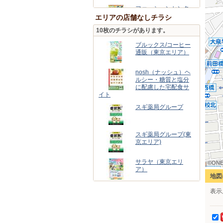
ファッションセンタ
ーしまむら/土支田店
エリアの店舗なしチラシ
10枚のチラシがあります。
ドラッグセイムス
練馬大泉店
ブルックス/コーヒー
通販（東京エリア）
nosh（ナッシュ）ヘ
ルシー・糖質と塩分
に配慮した宅配食サ
イト
スギ薬局グループ
スギ薬局グループ(東
京エリア)
サラヤ（東京エリ
©ONE
©ONE
©ONE
©ONE
©ONE
©ONE
©ONE
©ONE
©ONE
ア）
地図
表示