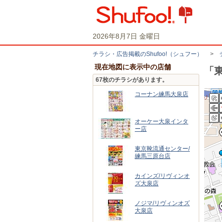
2026年8月7日 金曜日
チラシ・​広告掲載の​Shufoo!​（シュフー）
>
現在地図に表示中の店舗
「
67枚のチラシがあります。
コーナン練馬大泉店
オーケー大泉インタ
ー店
東京靴流通センター/
練馬三原台店
カインズ/リヴィンオ
ズ大泉店
ノジマ/リヴィンオズ
大泉店