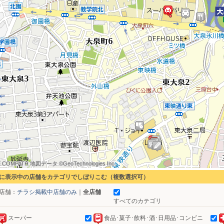
 COMPATH 地図データ ©GeoTechnologies Inc.
 COMPATH 地図データ ©GeoTechnologies Inc.
 COMPATH 地図データ ©GeoTechnologies Inc.
 COMPATH 地図データ ©GeoTechnologies Inc.
 COMPATH 地図データ ©GeoTechnologies Inc.
 COMPATH 地図データ ©GeoTechnologies Inc.
 COMPATH 地図データ ©GeoTechnologies Inc.
 COMPATH 地図データ ©GeoTechnologies Inc.
 COMPATH 地図データ ©GeoTechnologies Inc.
に表示中の店舗をカテゴリでしぼりこむ（複数選択可）
店舗：
チラシ掲載中店舗のみ
｜
全店舗
すべてのカテゴリ
スーパー
食品･菓子･飲料･酒･日用品･コンビニ