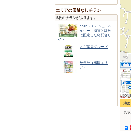
エリアの店舗なしチラシ
5枚のチラシがあります。
nosh（ナッシュ）ヘ
ルシー・糖質と塩分
に配慮した宅配食サ
イト
スギ薬局グループ
サラヤ（福岡エリ
ア）
©ONE
©ONE
©ONE
©ONE
©ONE
©ONE
©ONE
©ONE
©ONE
地図
表示