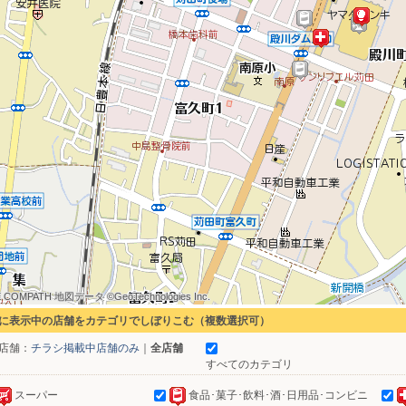
 COMPATH 地図データ ©GeoTechnologies Inc.
 COMPATH 地図データ ©GeoTechnologies Inc.
 COMPATH 地図データ ©GeoTechnologies Inc.
 COMPATH 地図データ ©GeoTechnologies Inc.
 COMPATH 地図データ ©GeoTechnologies Inc.
 COMPATH 地図データ ©GeoTechnologies Inc.
 COMPATH 地図データ ©GeoTechnologies Inc.
 COMPATH 地図データ ©GeoTechnologies Inc.
 COMPATH 地図データ ©GeoTechnologies Inc.
に表示中の店舗をカテゴリでしぼりこむ（複数選択可）
店舗：
チラシ掲載中店舗のみ
｜
全店舗
すべてのカテゴリ
スーパー
食品･菓子･飲料･酒･日用品･コンビニ