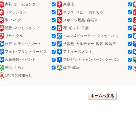
家具･ホームセンター
家電店
ファッション
キッズ･ベビー･おもちゃ
車･バイク
スポーツ用品･自転車
通販･ネットショップ
花･ギフト･手芸
リサイクル
ヘルス&ビューティ･フィットネス
旅行･ホテル･リゾート
学習塾･カルチャー･教育･教習所
フォト･プリントサービス
アミューズメント
冠婚葬祭･イベント
プレゼントキャンペーン･クーポン
生活･くらし
政党･政治
Shufoo!お知らせ
ホームへ戻る