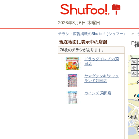
2026年8月6日 木曜日
チラシ・​広告掲載の​Shufoo!​（シュフー）
>
現在地図に表示中の店舗
「
76枚のチラシがあります。
ドラッグイレブン/苅
田店
ヤマダデンキ/テック
ランド苅田店
カインズ 苅田店