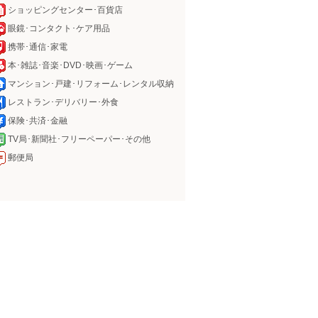
ショッピングセンター･百貨店
眼鏡･コンタクト･ケア用品
携帯･通信･家電
本･雑誌･音楽･DVD･映画･ゲーム
マンション･戸建･リフォーム･レンタル収納
レストラン･デリバリー･外食
保険･共済･金融
TV局･新聞社･フリーペーパー･その他
郵便局