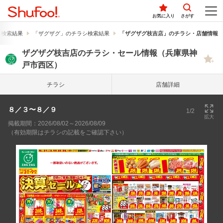
お気に入り
さがす
シ検索結果
「ザグザグ」のチラシ検索結果
「ザグザグ枝吉店」のチラシ・店舗情報
ザグザグ枝吉店のチラシ・セール情報（兵庫県神
戸市西区）
チラシ
店舗詳細
８／３〜８／９
1/2
拡大
掲載期間：2026/08/02～2026/08/09
（有効期限はチラシの記載をご確認下さい）