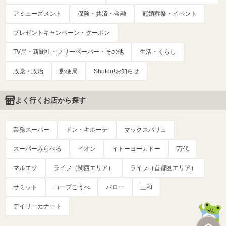
アミューズメント
保険・共済・金融
冠婚葬祭・イベント
プレゼントキャンペーン・クーポン
TV局・新聞社・フリーペーパー・その他
生活・くらし
政党・政治
郵便局
Shufoo!お知らせ
よく行くお店から探す
業務スーパー
ドン・キホーテ
マックスバリュ
スーパーみらべる
イオン
イトーヨーカドー
万代
マルエツ
ライフ（関西エリア）
ライフ（首都圏エリア）
サミット
コープこうべ
バロー
三和
デイリーカナート