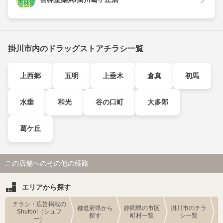
掛川市内のドラッグストアチラシ一覧
上西郷
五明
上垂木
倉真
初馬
水垂
和光
谷の口町
大多郎
葛ケ丘
この店舗へのその他の経路
エリアから探す
チラシ・広告掲載の
都道府県から
静岡県の市区
掛川市のチラ
Shufoo!（シュフ
探す
町村一覧
シ一覧
ー）