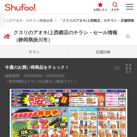
お気に入り
さがす
クスリのアオキ」のチラシ検索結果
「クスリのアオキ/上西郷店」のチラシ・店舗情報
クスリのアオキ/上西郷店のチラシ・セール情報
（静岡県掛川市）
チラシ
店舗詳細
今週のお買い得商品をチェック！
1/2
拡大
掲載期間：2026/08/04～2026/08/16
（有効期限はチラシの記載をご確認下さい）