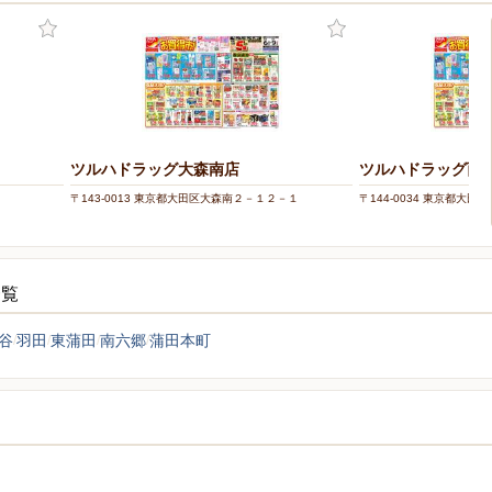
ツルハドラッグ大森南店
ツルハドラッグ西
〒143-0013 東京都大田区大森南２－１２－１
〒144-0034 東京都大
一覧
谷
羽田
東蒲田
南六郷
蒲田本町