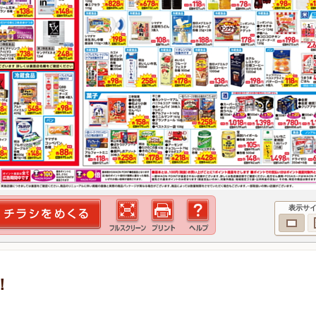
表示サ
！