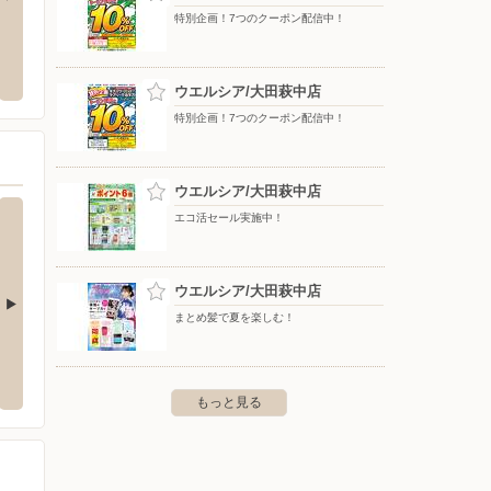
特別企画！7つのクーポン配信中！
/大森駅ビルRaRa店
東京靴流通センター/蒲田西口サンライズ
ヤマダデ
店
大井町
王2-1-5 大森駅ビルRaRa 1F
ウエルシア/大田萩中店
〒144-0051 東京都大田区西蒲田7-48-13 蒲谷ビル
〒140-0
特別企画！7つのクーポン配信中！
ウエルシア/大田萩中店
エコ活セール実施中！
ウエルシア/大田萩中店
まとめ髪で夏を楽しむ！
六郷店
ウエルシア/アトレ大森店
ウエル
-36-8
〒143-0016 大田区大森北1-6-16アトレ大森2 1F
〒145-
もっと見る