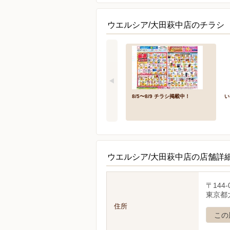
ウエルシア/大田萩中店のチラシ 
8/5〜8/9 チラシ掲載中！
い
ウエルシア/大田萩中店の店舗詳
〒144-
東京都大
住所
この