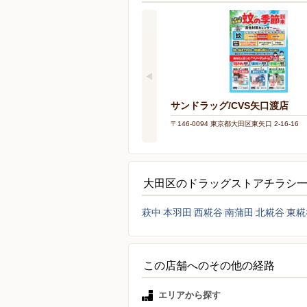
サンドラッグ/CVS矢口渡店
〒146-0094 東京都大田区東矢口 2-16-16
大田区のドラッグストアチラシ
萩中
本羽田
西糀谷
南蒲田
北糀谷
東糀
この店舗へのその他の経路
エリアから探す