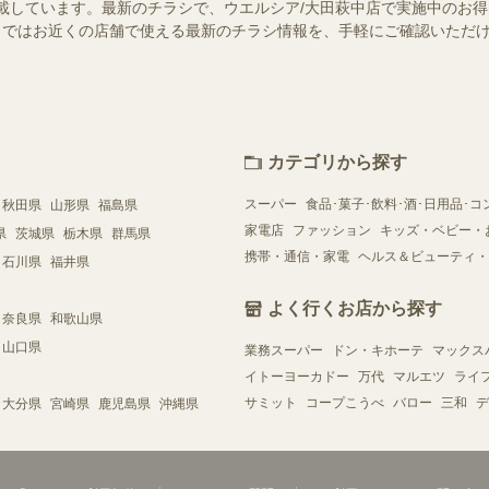
載しています。最新のチラシで、ウエルシア/大田萩中店で実施中のお
ュフー）ではお近くの店舗で使える最新のチラシ情報を、手軽にご確認いた
カテゴリから探す
スーパー
食品･菓子･飲料･酒･日用品･コ
秋田県
山形県
福島県
家電店
ファッション
キッズ・ベビー・
県
茨城県
栃木県
群馬県
携帯・通信・家電
ヘルス＆ビューティ・
石川県
福井県
よく行くお店から探す
奈良県
和歌山県
山口県
業務スーパー
ドン・キホーテ
マックス
イトーヨーカドー
万代
マルエツ
ライ
サミット
コープこうべ
バロー
三和
デ
大分県
宮崎県
鹿児島県
沖縄県