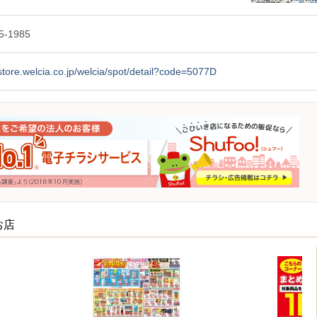
5-1985
/store.welcia.co.jp/welcia/spot/detail?code=5077D
お店