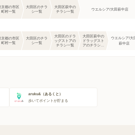
東京都の市区
大田区のチラ
大田区萩中の
ウエルシア/大田萩中店
町村一覧
シ一覧
チラシ一覧
大田区のドラ
大田区萩中の
ウエルシア/大
東京都の市区
大田区のチラ
ッグストアの
ドラッグスト
町村一覧
シ一覧
萩中店
チラシ一覧
アのチラシ一
覧
aruku&（あるくと）
歩いてポイントが貯まる