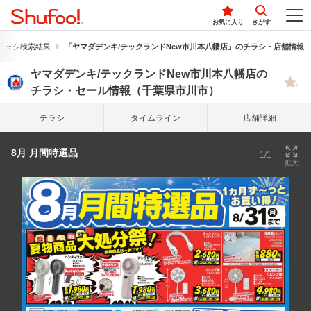
お気に入り
さがす
チラシ検索結果
「ヤマダデンキ/テックランドNew市川本八幡店」のチラシ・店舗情報
ヤマダデンキ/テックランドNew市川本八幡店の
チラシ・セール情報（千葉県市川市）
チラシ
タイム
ライン
店舗詳細
8月 月間特選品
1/1
拡大