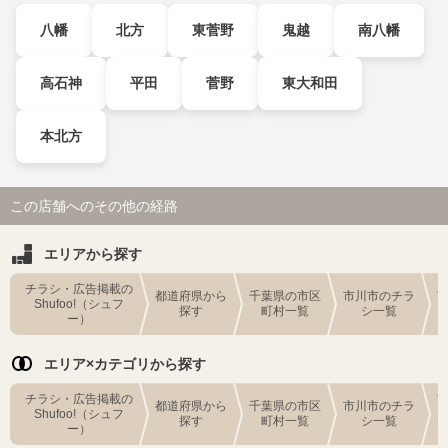
八幡
北方
東菅野
鬼越
南八幡
高石神
平田
菅野
東大和田
本北方
この店舗へのその他の経路
エリアから探す
チラシ・広告掲載の
都道府県から
千葉県の市区
市川市のチラ
Shufoo!（シュフ
探す
町村一覧
シ一覧
ー）
エリア×カテゴリから探す
チラシ・広告掲載の
都道府県から
千葉県の市区
市川市のチラ
Shufoo!（シュフ
探す
町村一覧
シ一覧
ー）