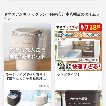
ヤマダデンキ/テックランドNew市川本八幡店のタイムラ
イン
ラージサイズで作り置き！
ヤマダライブ！
ずぼらな人こそ自動調理ポ
ット
8時間前
1日前