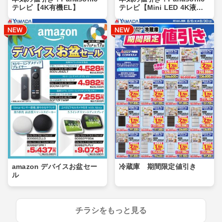
テレビ【4K有機EL】
テレビ【Mini LED 4K液
晶】
amazon デバイスお盆セー
冷蔵庫 期間限定値引き
ル
チラシをもっと見る