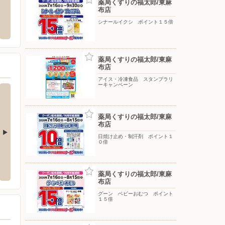
薬局くすりの福太郎/東麻
布店
南砂町ショッピングセン
ヤマダデンキ/YAMADA web.com 江東
エディ
新砂店
シナールイクシ ポイント１５倍
〒210-
川崎大師
区新砂3-4-31 南砂町ショッピン
〒136-0075 東京都江東区新砂3-1-13
薬局くすりの福太郎/東麻
布店
アイス・冷凍食品 スタンプラリ
ーキャンペーン
薬局くすりの福太郎/東麻
布店
日焼け止め・制汗剤 ポイント１
０倍
丁目店
マルエツプチ/新橋五丁目店
マルエ
3
〒105-0004 港区新橋5-1-9
〒105-0
薬局くすりの福太郎/東麻
布店
グーン ベビーおむつ ポイント
１５倍