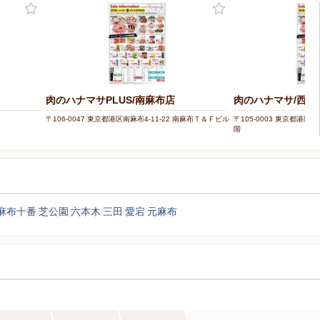
肉のハナマサPLUS/南麻布店
肉のハナマサ/西新
〒106-0047 東京都港区南麻布4-11-22 南麻布Ｔ＆Ｆビル
〒105-0003 東京都港区西
階
麻布十番
芝公園
六本木
三田
愛宕
元麻布