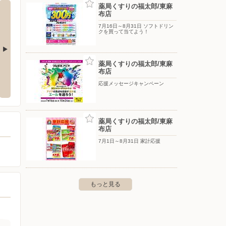
薬局くすりの福太郎/東麻
布店
7月16日～8月31日 ソフトドリン
クを買って当てよう！
薬局くすりの福太郎/東麻
橋店
肉のハナマサ/芝浦店
肉のハ
布店
応援メッセージキャンペーン
新橋2-23-1 第3東洋海事ビル1
〒108-0023 東京都港区芝浦3-15-9 ジャパンミート芝浦
〒107-
ビル1階,2階
坂
薬局くすりの福太郎/東麻
布店
7月1日～8月31日 家計応援
もっと見る