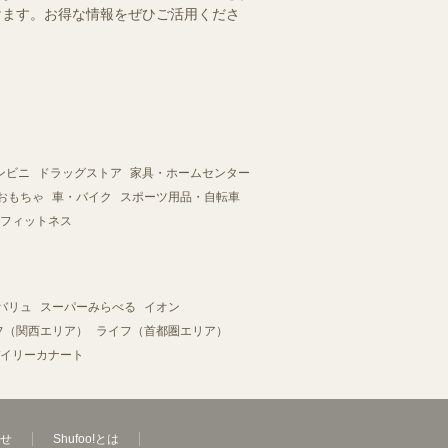
だけます。お得な情報をぜひご活用くださ
ンビニ
ドラッグストア
家具・ホームセンター
おもちゃ
車・バイク
スポーツ用品・自転車
フィットネス
バリュ
スーパーみらべる
イオン
フ（関西エリア）
ライフ（首都圏エリア）
イリーカナート
せ
Shufoo!とは