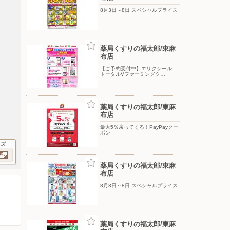
8月3日～8日 スペシャルプライス
薬局くすりの福太郎/東麻
布店
【ご予約受付中】エリクシール
トータルVファーミングク…
薬局くすりの福太郎/東麻
布店
最大5％戻ってくる！PayPayクー
ポン
イズ
薬局くすりの福太郎/東麻
布店
8月3日～8日 スペシャルプライス
薬局くすりの福太郎/東麻