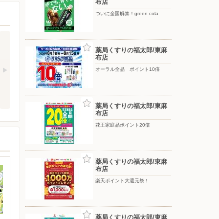
布店
ついに全国解禁！green cola
薬局くすりの福太郎/東麻
布店
オーラル全品 ポイント10倍
薬局くすりの福太郎/東麻
布店
花王家庭品ポイント20倍
薬局くすりの福太郎/東麻
布店
楽天ポイント大還元祭！
薬局くすりの福太郎/東麻