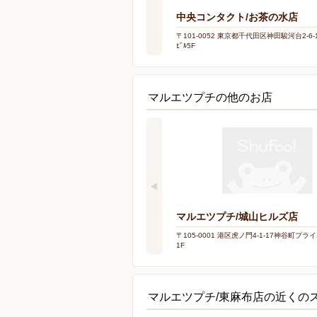
中央コンタクト/お茶の水店
〒101-0052 東京都千代田区神田駿河台2-6-
ﾋﾞﾙ5F
マルエツプチの他のお店
マルエツプチ/城山ヒルズ店
〒105-0001 港区虎ノ門4-1-17神谷町プ
1F
マルエツプチ/東麻布店の近くの