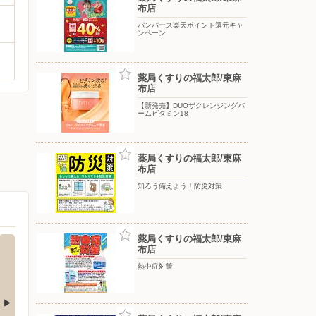
布店
パンパース楽天ポイント還元キャ
ンペーン
薬局くすりの福太郎/東麻
布店
【新発売】DUOザクレンジングバ
ームビタミン18
薬局くすりの福太郎/東麻
布店
知ろう備えよう！防災対策
薬局くすりの福太郎/東麻
布店
熱中症対策