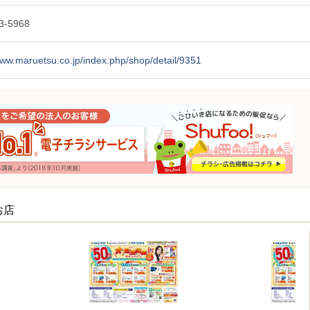
3-5968
www.maruetsu.co.jp/index.php/shop/detail/9351
お店