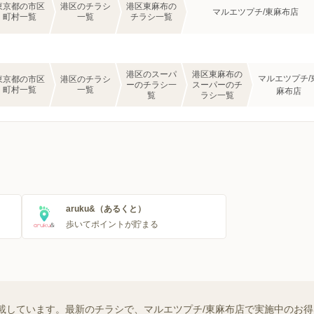
東京都の市区
港区のチラシ
港区東麻布の
マルエツプチ/東麻布店
町村一覧
一覧
チラシ一覧
港区のスーパ
港区東麻布の
マルエツプチ/
東京都の市区
港区のチラシ
ーのチラシ一
スーパーのチ
町村一覧
一覧
麻布店
覧
ラシ一覧
aruku&（あるくと）
歩いてポイントが貯まる
載しています。最新のチラシで、マルエツプチ/東麻布店で実施中のお