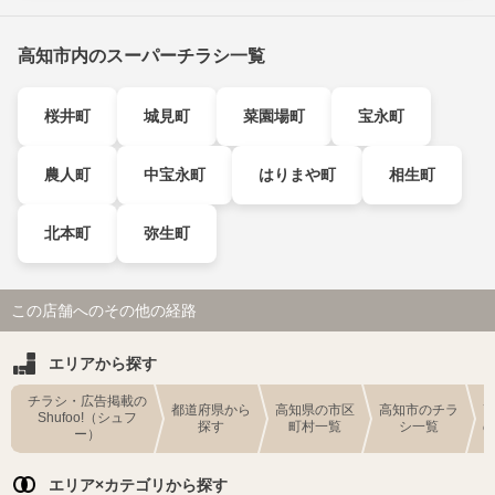
高知市内のスーパーチラシ一覧
桜井町
城見町
菜園場町
宝永町
農人町
中宝永町
はりまや町
相生町
北本町
弥生町
この店舗へのその他の経路
エリアから探す
チラシ・広告掲載の
都道府県から
高知県の市区
高知市のチラ
Shufoo!（シュフ
探す
町村一覧
シ一覧
ー）
エリア×カテゴリから探す