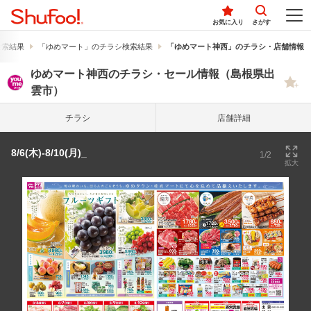
お気に入り
さがす
検索結果
「ゆめマート」のチラシ検索結果
「ゆめマート神西」のチラシ・店舗情報
ゆめマート神西のチラシ・セール情報（島根県出
雲市）
チラシ
店舗詳細
8/6(木)-8/10(月)_
1/2
拡大