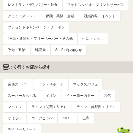
レストラン・デリバリー・外食
フォトスタジオ・プリントサービス
アミューズメント
保険・共済・金融
冠婚葬祭・イベント
プレゼントキャンペーン・クーポン
TV局・新聞社・フリーペーパー・その他
生活・くらし
政党・政治
郵便局
Shufoo!お知らせ
よく行くお店から探す
業務スーパー
ドン・キホーテ
マックスバリュ
スーパーみらべる
イオン
イトーヨーカドー
万代
マルエツ
ライフ（関西エリア）
ライフ（首都圏エリア）
サミット
コープこうべ
バロー
三和
デイリーカナート