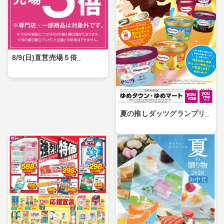
8/9(日)直営売場５倍_
夏の推しダッツグランプリ_