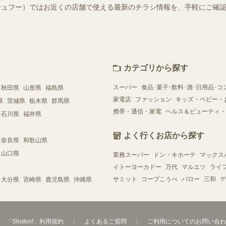
o!（シュフー）ではお近くの店舗で使える最新のチラシ情報を、手軽にご
カテゴリから探す
スーパー
食品･菓子･飲料･酒･日用品･コ
秋田県
山形県
福島県
家電店
ファッション
キッズ・ベビー・
県
茨城県
栃木県
群馬県
携帯・通信・家電
ヘルス＆ビューティ・
石川県
福井県
よく行くお店から探す
奈良県
和歌山県
山口県
業務スーパー
ドン・キホーテ
マックス
イトーヨーカドー
万代
マルエツ
ライ
サミット
コープこうべ
バロー
三和
デ
大分県
宮崎県
鹿児島県
沖縄県
「Shufoo!」利用規約
よくあるご質問
ご利用についてのお問い合わ