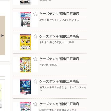
ケーズデンキ/稲敷江戸崎店
冷たさ長持ち！トリプルメガアイス
ケーズデンキ/稲敷江戸崎店
もしもに備える防災バッグ特集
ay使ってお
熱中症リスクをアラーム音でお知
魔法瓶構造で持ち運ぶ氷のう ア
らせ
イスパックシリーズ
ケーズデンキ/稲敷江戸崎店
今月のお買得品！
ケーズデンキ/稲敷江戸崎店
歯間スッキリ！水みがき オーラルスマイ
ル
ケーズデンキ/稲敷江戸崎店
双眼鏡で推しとの距離が近くなる