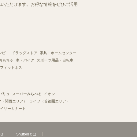
確認いただけます。お得な情報をぜひご活用
ンビニ
ドラッグストア
家具・ホームセンター
おもちゃ
車・バイク
スポーツ用品・自転車
フィットネス
バリュ
スーパーみらべる
イオン
フ（関西エリア）
ライフ（首都圏エリア）
イリーカナート
せ
Shufoo!とは