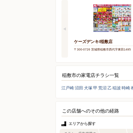
ケーズデンキ/稲敷店
〒300-0726 茨城県稲敷市西代字東田1495
稲敷市の家電店チラシ一覧
江戸崎
沼田
犬塚
甲
荒沼
乙
稲波
時崎
この店舗へのその他の経路
エリアから探す