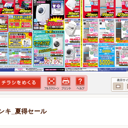
表示サ
ンキ_夏得セール