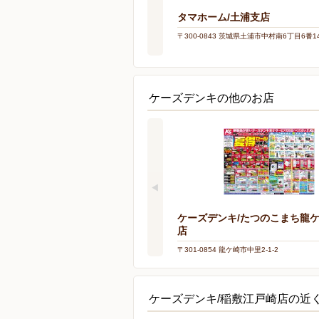
タマホーム/土浦支店
〒300-0843 茨城県土浦市中村南6丁目6番1
ケーズデンキの他のお店
ケーズデンキ/たつのこまち龍
店
〒301-0854 龍ケ崎市中里2-1-2
ケーズデンキ/稲敷江戸崎店の近