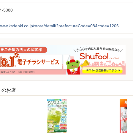
4-5080
/www.ksdenki.co.jp/store/detail/?prefectureCode=08&code=1206
くのお店