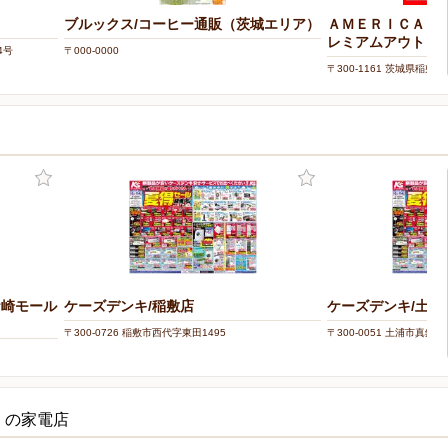
ブルックス/コーヒー通販（茨城エリア）
ＡＭＥＲＩＣＡＮ
レミアムアウトレ
4号
〒000-0000
〒300-1161 茨城県稲敷
ミアムアウトレット 1F
ケ崎モール
ケーズデンキ/稲敷店
ケーズデンキ/土浦
〒300-0726 稲敷市西代字東田1495
〒300-0051 土浦市真鍋1-1
くの家電店