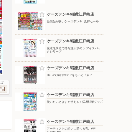
ケーズデンキ/稲敷江戸崎店
新製品が安いケーズデンキ_夏得セール
ケーズデンキ/稲敷江戸崎店
魔法瓶構造で持ち運ぶ氷のう アイスパッ
クシリーズ
ケーズデンキ/稲敷江戸崎店
ReFaで毎日のケアをもっと上質に！
イズ
ケーズデンキ/稲敷江戸崎店
使いたいときすぐ使える！猛暑対策グッズ
ケーズデンキ/稲敷江戸崎店
アーティストの想いに満ちる音。WF-
1000X M6