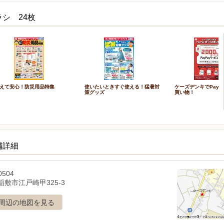
シ 24枚
えて安心！防災用品特集
使いたいときすぐ使える！猛暑対
ケーズデンキでPayP
策グッズ
買い物！
舗詳細
0504
稲敷市江戸崎甲325-3
周辺の地図を見る