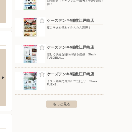
期間限定！キヤノンの一眼カメラがお買い
得！
 ＨＯＬＩＣ あみプ
ケーズデンキ/稲敷店
オート
ット
〒300-0726 茨城県稲敷市西代字東田1495
〒301-0
ケーズデンキ/稲敷江戸崎店
郡阿見町よしわら4-1-1 あみプレ
夏こそ火を使わずかんたん調理！
ケーズデンキ/稲敷江戸崎店
涼しく快適な睡眠体験を提供 Shark
TUBOBLA…
ケーズデンキ/稲敷江戸崎店
ミスト効果で最大6.7℃涼しい Shark
FLEXB…
真鍋店
ケーズデンキ/ひたち野うしく店
ケーズ
083-1他
〒300-1206 牛久市ひたち野西4-1-2
〒286-
もっと見る