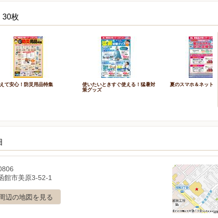
30枚
えて安心！防災用品特集
使いたいときすぐ使える！猛暑対
夏のスマホ＆ネット
策グッズ
細
0806
館市美原3-52-1
周辺の地図を見る