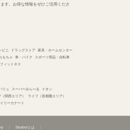
だけます。お得な情報をぜひご活用くださ
ンビニ
ドラッグストア
家具・ホームセンター
おもちゃ
車・バイク
スポーツ用品・自転車
フィットネス
バリュ
スーパーみらべる
イオン
フ（関西エリア）
ライフ（首都圏エリア）
イリーカナート
せ
Shufoo!とは