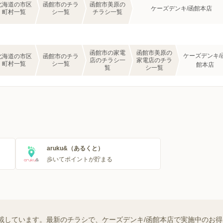
北海道の市区
函館市のチラ
函館市美原の
ケーズデンキ/函館本店
町村一覧
シ一覧
チラシ一覧
函館市の家電
函館市美原の
ケーズデンキ/
北海道の市区
函館市のチラ
店のチラシ一
家電店のチラ
町村一覧
シ一覧
館本店
覧
シ一覧
aruku&（あるくと）
歩いてポイントが貯まる
載しています。最新のチラシで、ケーズデンキ/函館本店で実施中のお