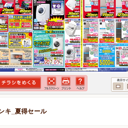
表示サ
ンキ_夏得セール