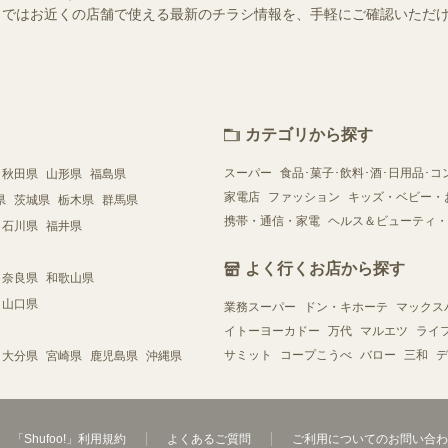
ュフー）ではお近くの店舗で使える最新のチラシ情報を、手軽にご確認いた
カテゴリから探す
スーパー
食品･菓子･飲料･酒･日用品･コ
秋田県
山形県
福島県
家電店
ファッション
キッズ・ベビー・
県
茨城県
栃木県
群馬県
携帯・通信・家電
ヘルス＆ビューティ・
石川県
福井県
よく行くお店から探す
奈良県
和歌山県
山口県
業務スーパー
ドン・キホーテ
マックス
イトーヨーカドー
万代
マルエツ
ライ
サミット
コープこうべ
バロー
三和
デ
大分県
宮崎県
鹿児島県
沖縄県
「Shufoo!」利用規約
よくあるご質問
ご利用についてのお問い合わ