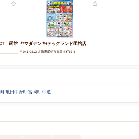
ECT 函館
ヤマダデンキ/テックランド函館店
〒041-0813 北海道函館市亀田本町66-5
川町
亀田中野町
富岡町
中道