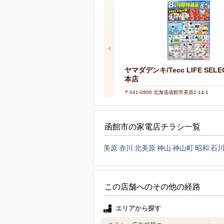
ヤマダデンキ/Tecc LIFE SEL
本店
〒041-0806 北海道函館市美原2-14-1
函館市の家電店チラシ一覧
美原
赤川
北美原
神山
神山町
昭和
石
この店舗へのその他の経路
エリアから探す