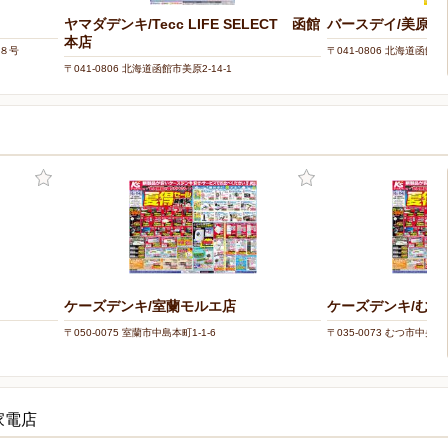
ヤマダデンキ/Tecc LIFE SELECT 函館
バースデイ/美原店
本店
番８号
〒041-0806 北海道函館市美
〒041-0806 北海道函館市美原2-14-1
ケーズデンキ/室蘭モルエ店
ケーズデンキ/むつ
〒050-0075 室蘭市中島本町1-1-6
〒035-0073 むつ市中央1-6
家電店