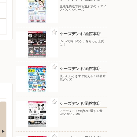
魔法瓶構造で持ち運ぶ氷のう アイ
スパックシリーズ
ケーズデンキ/函館本店
ReFaで毎日のケアをもっと上質
に！
ケーズデンキ/函館本店
使いたいときすぐ使える！猛暑対
策グッズ
ケーズデンキ/函館本店
アーティストの想いに満ちる音。
WF-1000X M6