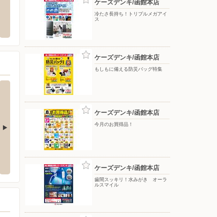
ケーズデンキ/函館本店
洋服の青山/函館神山
ツルハ
冷たさ長持ち！トリプルメガアイ
ス
原1-32-12
〒041-0832 北海道函館市神山一丁目9番5号
〒040-
ケーズデンキ/函館本店
もしもに備える防災バッグ特集
ケーズデンキ/函館本店
今月のお買得品！
店
ケーズデンキ/伊達インター店
ケーズ
-8
〒052-0012 伊達市松ヶ枝町9-98
〒038-0
ケーズデンキ/函館本店
歯間スッキリ！水みがき オーラ
ルスマイル