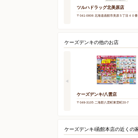
ツルハドラッグ北美原店
〒041-0806 北海道函館市美原５丁目４０
ケーズデンキの他のお店
ケーズデンキ/八雲店
〒049-3105 二海郡八雲町東雲町20-7
ケーズデンキ/函館本店の近くの