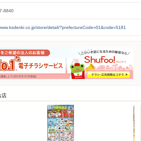
7-8840
/www.ksdenki.co.jp/store/detail/?prefectureCode=01&code=5181
お店