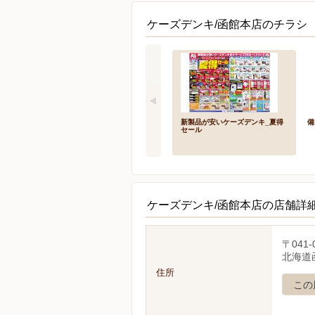
ケーズデンキ/函館本店のチラシ 
新製品が安いケーズデンキ_夏得
備
セール
ケーズデンキ/函館本店の店舗詳
〒041-
北海道函
住所
この