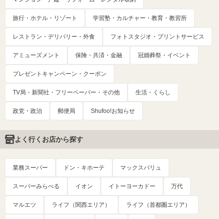
旅行・ホテル・リゾート
学習塾・カルチャー・教育・教習所
レストラン・デリバリー・外食
フォトスタジオ・プリントサービス
アミューズメント
保険・共済・金融
冠婚葬祭・イベント
プレゼントキャンペーン・クーポン
TV局・新聞社・フリーペーパー・その他
生活・くらし
政党・政治
郵便局
Shufoo!お知らせ
よく行くお店から探す
業務スーパー
ドン・キホーテ
マックスバリュ
スーパーみらべる
イオン
イトーヨーカドー
万代
マルエツ
ライフ（関西エリア）
ライフ（首都圏エリア）