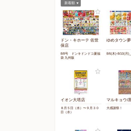
新着順
ドン・キホーテ 佐世
ゆめタウン夢
保店
8/8号 ドンキドンドコ夏福
8/6(木)-8/10(月)_
袋 九州版
イオン大塔店
マルキョウ/
８月５日（水）〜９月３０
大感謝祭！
日（水）