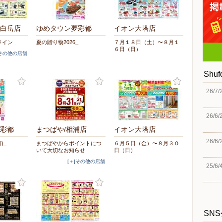
白岳店
ゆめタウン夢彩都
イオン大塔店
ライン
夏の贈り物2026_
７月１８日（土）〜８月１
６日（日）
]その他の店舗
Shu
26/7/
26/6/
彩都
まつばや/相浦店
イオン大塔店
26/6/
日)_
まつばやからポイントにつ
６月５日（金）〜８月３０
いて大切なお知らせ
日（日）
[＋]その他の店舗
25/6/
SN