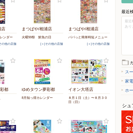
最近
最近
あり
浦店
まつばや/相浦店
まつばや/相浦店
カレンダー
火曜99祭 鮮魚の日
パパっと簡単時短メニュー
]その他の店舗
[＋]その他の店舗
[＋]その他の店舗
ス
家
彩都
ゆめタウン夢彩都
イオン大塔店
ホ
_
8月知っ得カレンダー
８月１日（土）〜８月３０
日（日）
シュ