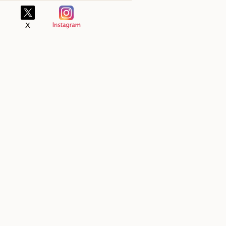
岳店
マックスバリュ/中里店
マック
市白岳町145-1
〒858-0903 長崎県佐世保市上本山町1038
〒857-