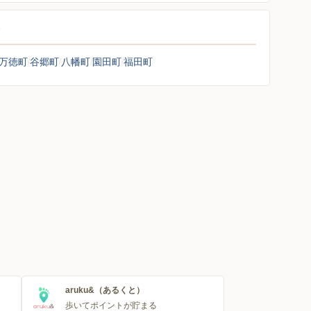
覧
万徳町
谷郷町
八幡町
園田町
福田町
aruku&（あるくと）
歩いてポイントが貯まる