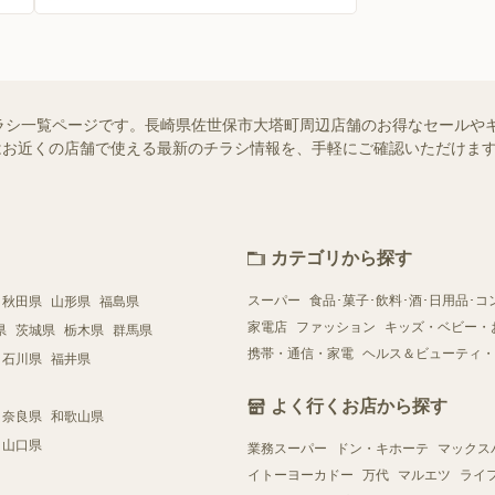
ラシ一覧ページです。長崎県佐世保市大塔町周辺店舗のお得なセールや
ー）ではお近くの店舗で使える最新のチラシ情報を、手軽にご確認いただけ
カテゴリから探す
スーパー
食品･菓子･飲料･酒･日用品･コ
秋田県
山形県
福島県
家電店
ファッション
キッズ・ベビー・
県
茨城県
栃木県
群馬県
携帯・通信・家電
ヘルス＆ビューティ・
石川県
福井県
よく行くお店から探す
奈良県
和歌山県
山口県
業務スーパー
ドン・キホーテ
マックス
イトーヨーカドー
万代
マルエツ
ライ