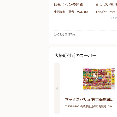
ゆめタウン夢彩都
まつばや/相
生活旬祭 夏号 VOL.155_
まつばやこだわ
[＋
1~27枚目/27枚
大塔町付近のスーパー
マックスバリュ/佐世保島瀬店
〒857-0806 長崎県佐世保市島瀬町10-9