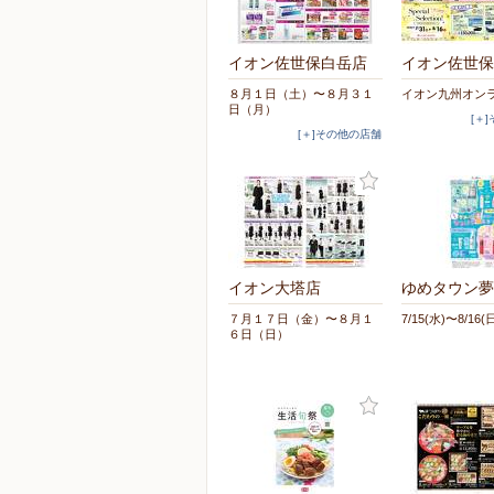
イオン佐世保白岳店
イオン佐世保
８月１日（土）〜８月３１
イオン九州オン
日（月）
[＋
[＋]その他の店舗
イオン大塔店
ゆめタウン夢
７月１７日（金）〜８月１
7/15(水)〜8/16(
６日（日）