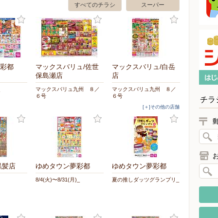
すべてのチラシ
スーパー
彩都
マックスバリュ/佐世
マックスバリュ/白岳
保島瀬店
店
マックスバリュ九州 ８／
マックスバリュ九州 ８／
６号
６号
チラ
[＋]その他の店舗
黒髪店
ゆめタウン夢彩都
ゆめタウン夢彩都
8/4(火)〜8/31(月)_
夏の推しダッツグランプリ_