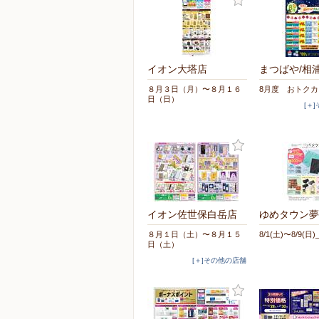
イオン大塔店
まつばや/相
８月３日（月）〜８月１６
8月度 おトク
日（日）
[＋
イオン佐世保白岳店
ゆめタウン夢
８月１日（土）〜８月１５
8/1(土)〜8/9(日)
日（土）
[＋]その他の店舗