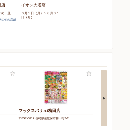
浦店
イオン大塔店
りの一皿
６月１日（月）〜８月３１
日（月）
]その他の店舗
マックスバリュ/梅田店
マックスバリュ/白
〒857-0017 長崎県佐世保市梅田町2-2
〒857-1164 長崎県佐世保