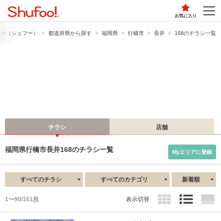
お気に入り
oo!​（シュフー）
都道府県から探す
福岡県
行橋市
長井
168のチラシ一覧
チラシ
店舗
福岡県行橋市長井168のチラシ一覧
Myエリアに登録
すべてのチラシ
すべてのカテゴリ
新着順
1〜90/161枚
表示切替