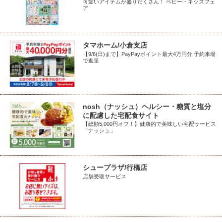
可愛いアイテムが盛りだくさん！ ベビー・キッズフェ
ア
タマホーム/小倉支店
【9/6(日)まで】PayPayポイント最大4万円分 予約来場
で進呈
nosh（ナッシュ）ヘルシー・糖質と塩分
に配慮した宅配食サイト
【総額5,000円オフ！】健康的で美味しい宅配サービス
「ナッシュ」
シュープラザ/行橋店
店舗受取サービス