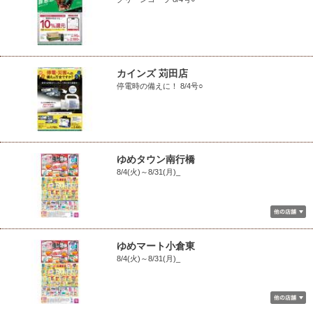
カインズ 苅田店
停電時の備えに！ 8/4号○
ゆめタウン南行橋
8/4(火)～8/31(月)_
ゆめマート小倉東
8/4(火)～8/31(月)_