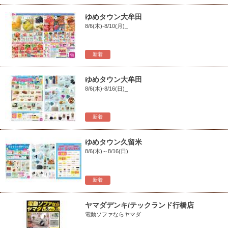
ゆめタウン大牟田
8/6(木)-8/10(月)_
新着
ゆめタウン大牟田
8/6(木)-8/16(日)_
新着
ゆめタウン久留米
8/6(木)～8/16(日)
新着
ヤマダデンキ/テックランド行橋店
電動ソファならヤマダ