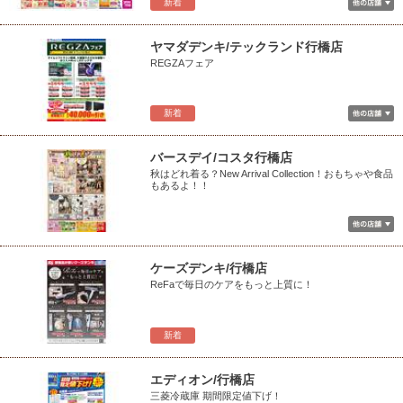
新着
ヤマダデンキ/テックランド行橋店
REGZAフェア
新着
バースデイ/コスタ行橋店
秋はどれ着る？New Arrival Collection！おもちゃや食品
もあるよ！！
ケーズデンキ/行橋店
ReFaで毎日のケアをもっと上質に！
新着
エディオン/行橋店
三菱冷蔵庫 期間限定値下げ！