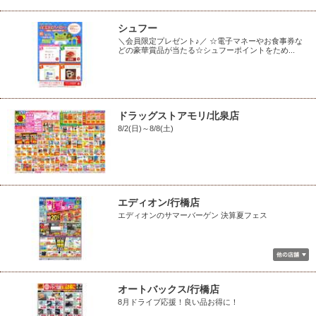
シュフー
＼会員限定プレゼント♪／ ☆電子マネーやお食事券な
どの豪華賞品が当たる☆シュフーポイントをため...
ドラッグストアモリ/北泉店
8/2(日)～8/8(土)
エディオン/行橋店
エディオンのサマーバーゲン 決算夏フェス
オートバックス/行橋店
8月ドライブ応援！良い品お得に！