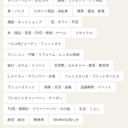
キッズ・ベビー・おもちゃ
眼鏡・コンタクト・ケア用品
車・バイク
スポーツ用品・自転車
携帯・通信・家電
通販・ネットショップ
花・ギフト・手芸
本・雑誌・音楽・DVD・映画・ゲーム
リサイクル
ヘルス&ビューティ・フィットネス
マンション・戸建・リフォーム・レンタル収納
旅行・ホテル・リゾート
学習塾・カルチャー・教育・教習所
レストラン・デリバリー・外食
フォトスタジオ・プリントサービス
アミューズメント
保険・共済・金融
冠婚葬祭・イベント
プレゼントキャンペーン・クーポン
TV局・新聞社・フリーペーパー・その他
生活・くらし
政党・政治
郵便局
Shufoo!お知らせ