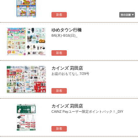
新着
ゆめタウン行橋
8/6(木)-8/16(日)_
新着
カインズ 苅田店
お盆のおもてなし 7/29号
新着
カインズ 苅田店
CAINZ Payユーザー限定ポイントバック！_DIY
新着