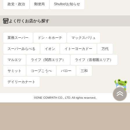
政党・政治
郵便局
Shufoo!お知らせ
よく行くお店から探す
業務スーパー
ドン・キホーテ
マックスバリュ
スーパーみらべる
イオン
イトーヨーカドー
万代
マルエツ
ライフ（関西エリア）
ライフ（首都圏エリア）
サミット
コープこうべ
バロー
三和
デイリーカナート
©ONE COMPATH CO., LTD. All rights reserved.