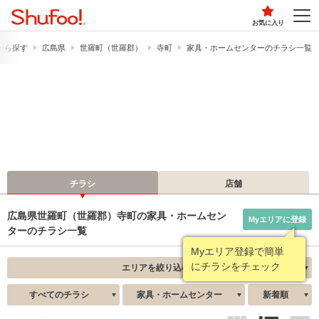
お気に入り
から探す
広島県
世羅町（世羅郡）
寺町
家具・ホームセンターのチラシ一覧
チラシ
店舗
広島県世羅町（世羅郡）寺町の家具・ホームセン
Myエリアに登録
ターのチラシ一覧
Myエリア登録で簡単
にチラシをチェック
エリアを絞り込む
すべてのチラシ
家具・ホームセンター
新着順