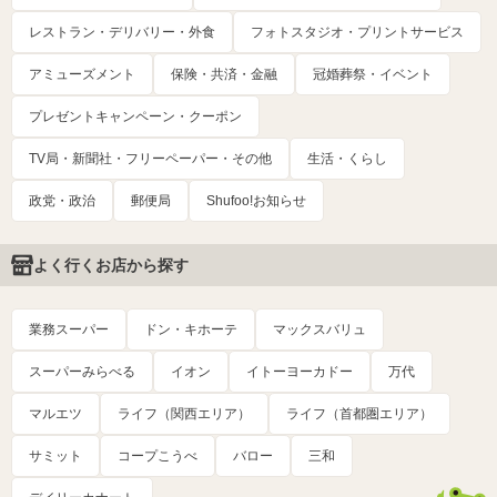
レストラン・デリバリー・外食
フォトスタジオ・プリントサービス
アミューズメント
保険・共済・金融
冠婚葬祭・イベント
プレゼントキャンペーン・クーポン
TV局・新聞社・フリーペーパー・その他
生活・くらし
政党・政治
郵便局
Shufoo!お知らせ
よく行くお店から探す
業務スーパー
ドン・キホーテ
マックスバリュ
スーパーみらべる
イオン
イトーヨーカドー
万代
マルエツ
ライフ（関西エリア）
ライフ（首都圏エリア）
サミット
コープこうべ
バロー
三和