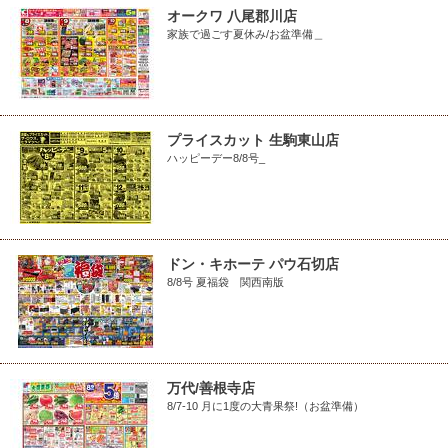
オークワ 八尾郡川店
家族で過ごす夏休み/お盆準備＿
プライスカット 生駒東山店
ハッピーデー8/8号_
ドン・キホーテ パウ石切店
8/8号 夏福袋 関西南版
万代/善根寺店
8/7-10 月に1度の大青果祭!（お盆準備）