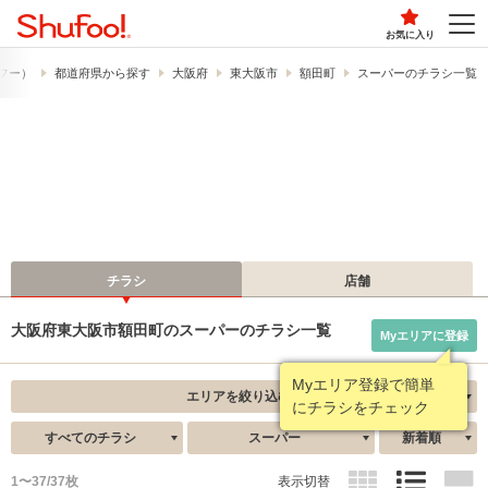
お気に入り
ュフー）
都道府県から探す
大阪府
東大阪市
額田町
スーパーのチラシ一覧
チラシ
店舗
大阪府東大阪市額田町のスーパーのチラシ一覧
Myエリアに登録
Myエリア登録で簡単
エリアを絞り込む
にチラシをチェック
すべてのチラシ
スーパー
新着順
1〜37/37枚
表示切替