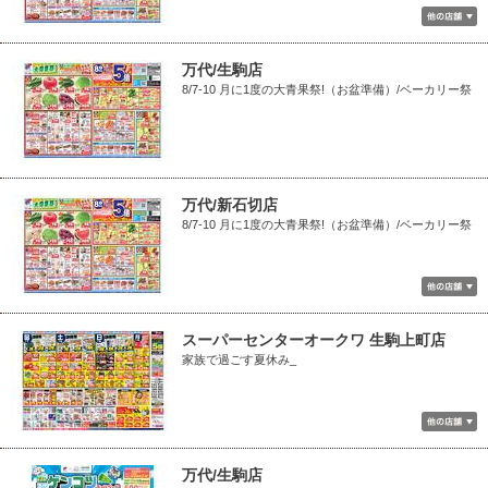
万代/生駒店
8/7-10 月に1度の大青果祭!（お盆準備）/ベーカリー祭
万代/新石切店
8/7-10 月に1度の大青果祭!（お盆準備）/ベーカリー祭
スーパーセンターオークワ 生駒上町店
家族で過ごす夏休み_
万代/生駒店