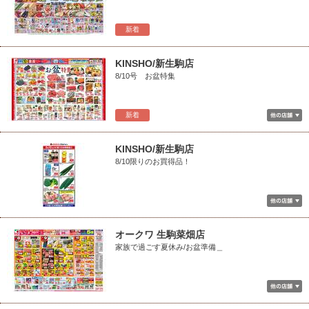
新着
KINSHO/新生駒店
8/10号 お盆特集
新着
KINSHO/新生駒店
8/10限りのお買得品！
オークワ 生駒菜畑店
家族で過ごす夏休み/お盆準備＿