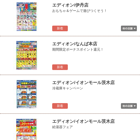
エディオン/伊丹店
おもちゃ＆ゲームで遊びつくそう！
新着
エディオン/なんば本店
期間限定ボーナスポイント還元！
新着
エディオン/イオンモール茨木店
冷蔵庫キャンペーン
新着
エディオン/イオンモール茨木店
給湯器フェア