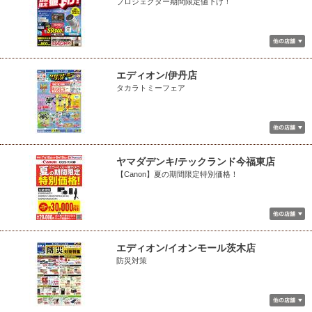
プロジェクター期間限定値下げ！
エディオン/伊丹店
タカラトミーフェア
ヤマダデンキ/テックランド今福東店
【Canon】夏の期間限定特別価格！
エディオン/イオンモール茨木店
防災対策