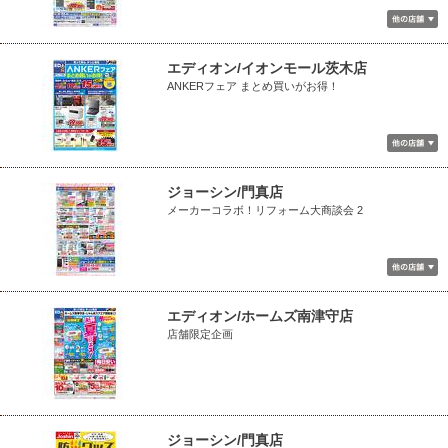
エディオン/イオンモール茨木店
ANKERフェア まとめ買いがお得！
ジョーシン/門真店
メーカーコラボ！リフォーム大商談会 2
エディオン/ホームズ南津守店
店舗限定企画
ジョーシン/門真店