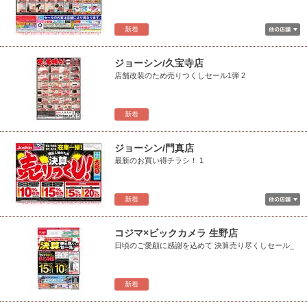
新着
ジョーシン/久宝寺店
店舗改装のため売りつくしセール1弾 2
新着
ジョーシン/門真店
最新のお買い得チラシ！ 1
新着
コジマ×ビックカメラ 生野店
日頃のご愛顧に感謝を込めて 決算売り尽くしセール_
新着