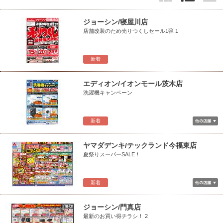
ジョーシン/寝屋川店
店舗改装のため売りつくしセール1弾 1
新着
エディオン/イオンモール茨木店
洗濯機キャンペーン
新着
ヤマダデンキ/テックランド今福東店
夏祭りスーパーSALE！
新着
ジョーシン/門真店
最新のお買い得チラシ！ 2