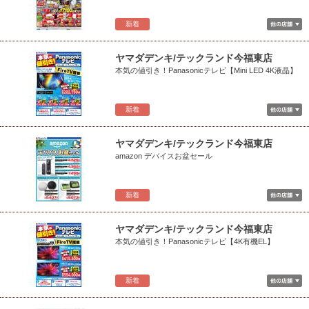
新着
ヤマダデンキ/テックランド今福東店
本気の値引き！Panasonicテレビ【Mini LED 4K液晶】
新着
ヤマダデンキ/テックランド今福東店
amazon デバイスお盆セール
新着
ヤマダデンキ/テックランド今福東店
本気の値引き！Panasonicテレビ【4K有機EL】
新着