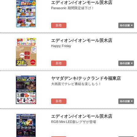
エディオン/イオンモール茨木店
Panasonic 期間限定値下げ！
新着
エディオン/イオンモール茨木店
Happy Friday
新着
ヤマダデンキ/テックランド今福東店
大画面でテレビ番組を楽しもう！
新着
エディオン/イオンモール茨木店
RGB Mini LED新レグザが登場