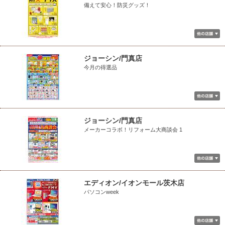
備えて安心！防災グッズ！
ジョーシン/門真店
今月の得選品
ジョーシン/門真店
メーカーコラボ！リフォーム大商談会 1
エディオン/イオンモール茨木店
パソコンweek