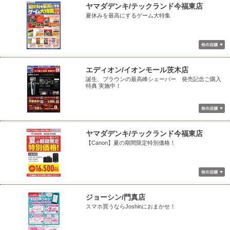
ヤマダデンキ/テックランド今福東店
夏休みを最高にするゲーム大特集
エディオン/イオンモール茨木店
誕生、ブラウンの最高峰シェーバー 発売記念ご購入
特典 実施中！
ヤマダデンキ/テックランド今福東店
【Canon】夏の期間限定特別価格！
ジョーシン/門真店
スマホ買うならJoshinにおまかせ！