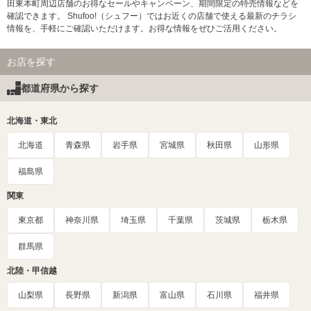
田東本町周辺店舗のお得なセールやキャンペーン、期間限定の特売情報などを
確認できます。 Shufoo!（シュフー）ではお近くの店舗で使える最新のチラシ
情報を、手軽にご確認いただけます。お得な情報をぜひご活用ください。
お店を探す
都道府県から探す
北海道・東北
北海道
青森県
岩手県
宮城県
秋田県
山形県
福島県
関東
東京都
神奈川県
埼玉県
千葉県
茨城県
栃木県
群馬県
北陸・甲信越
山梨県
長野県
新潟県
富山県
石川県
福井県