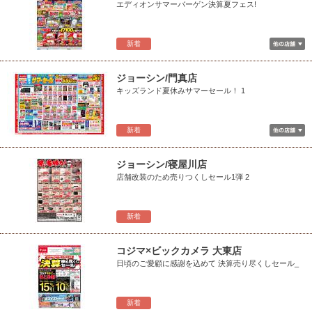
エディオンサマーバーゲン決算夏フェス!
新着
ジョーシン/門真店
キッズランド夏休みサマーセール！ 1
新着
ジョーシン/寝屋川店
店舗改装のため売りつくしセール1弾 2
新着
コジマ×ビックカメラ 大東店
日頃のご愛顧に感謝を込めて 決算売り尽くしセール_
新着