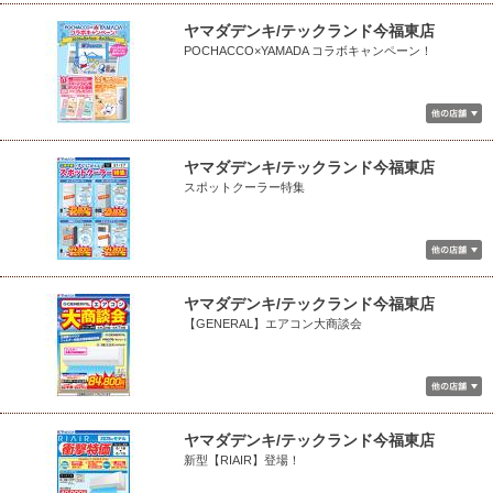
ヤマダデンキ/テックランド今福東店
POCHACCO×YAMADA コラボキャンペーン！
ヤマダデンキ/テックランド今福東店
スポットクーラー特集
ヤマダデンキ/テックランド今福東店
【GENERAL】エアコン大商談会
ヤマダデンキ/テックランド今福東店
新型【RIAIR】登場！