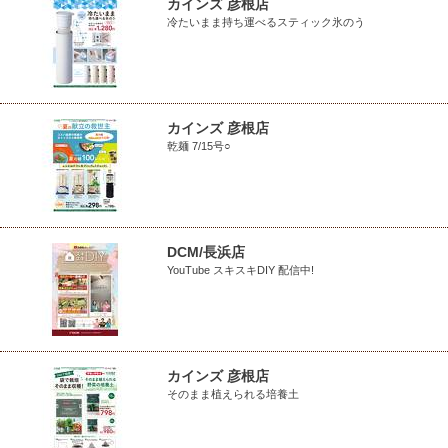
カインズ 彦根店
冷たいまま持ち運べるスティック氷のう
カインズ 彦根店
乾麺 7/15号○
DCM/長浜店
YouTube スキスキDIY 配信中!
カインズ 彦根店
そのまま植えられる培養土