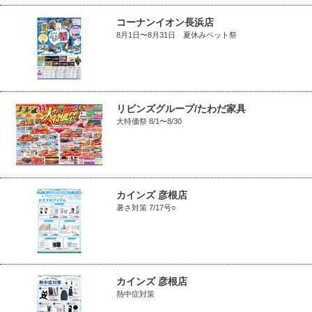
コーナンイオン長浜店
8月1日〜8月31日 夏休みペット祭
リビンズグループ/たわだ家具
大特価祭 8/1〜8/30
カインズ 彦根店
暑さ対策 7/17号○
カインズ 彦根店
熱中症対策