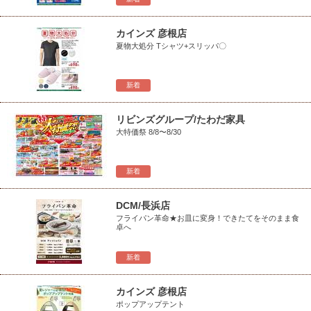
カインズ 彦根店
夏物大処分 Tシャツ+スリッパ〇
新着
リビンズグループ/たわだ家具
大特価祭 8/8〜8/30
新着
DCM/長浜店
フライパン革命★お皿に変身！できたてをそのまま食
卓へ
新着
カインズ 彦根店
ポップアップテント