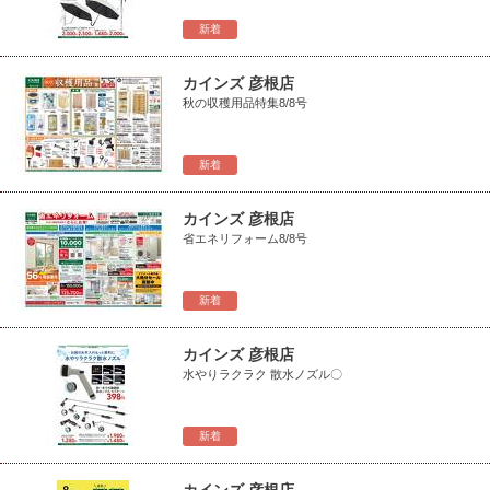
新着
カインズ 彦根店
秋の収穫用品特集8/8号
新着
カインズ 彦根店
省エネリフォーム8/8号
新着
カインズ 彦根店
水やりラクラク 散水ノズル〇
新着