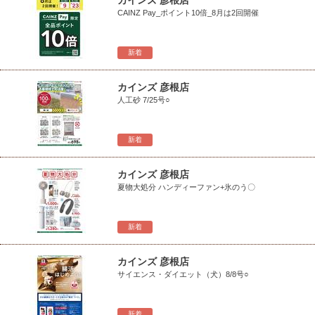
カインズ 彦根店
CAINZ Pay_ポイント10倍_8月は2回開催
新着
カインズ 彦根店
人工砂 7/25号○
新着
カインズ 彦根店
夏物大処分 ハンディーファン+氷のう〇
新着
カインズ 彦根店
サイエンス・ダイエット（犬）8/8号○
新着