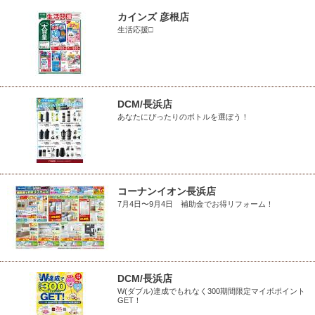
カインズ 彦根店
生活応援□
DCM/長浜店
あなたにぴったりのボトルを選ぼう！
コーナンイオン長浜店
7月4日〜9月4日 補助金でお得リフォーム！
DCM/長浜店
W(ダブル)達成でもれなく300期間限定マイボポイント
GET！