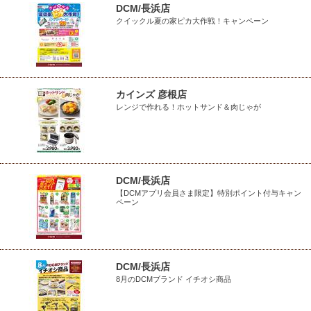
DCM/長浜店
クイックル夏の家ピカ大作戦！キャンペーン
カインズ 彦根店
レンジで作れる！ホットサンド＆肉じゃが
DCM/長浜店
【DCMアプリ会員さま限定】特別ポイント付与キャン
ペーン
DCM/長浜店
8月のDCMブランド イチオシ商品