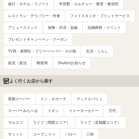
旅行・ホテル・リゾート
学習塾・カルチャー・教育・教習所
レストラン・デリバリー・外食
フォトスタジオ・プリントサービス
アミューズメント
保険・共済・金融
冠婚葬祭・イベント
プレゼントキャンペーン・クーポン
TV局・新聞社・フリーペーパー・その他
生活・くらし
政党・政治
郵便局
Shufoo!お知らせ
よく行くお店から探す
業務スーパー
ドン・キホーテ
マックスバリュ
スーパーみらべる
イオン
イトーヨーカドー
万代
マルエツ
ライフ（関西エリア）
ライフ（首都圏エリア）
サミット
コープこうべ
バロー
三和