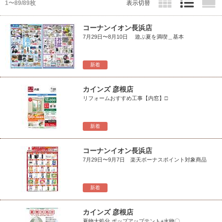
1〜89/89枚
表示切替
コーナンイオン長浜店
7月29日〜8月10日 遊ぶ夏を満喫＿基本
新着
カインズ 彦根店
リフォームおすすめ工事【内窓】□
新着
コーナンイオン長浜店
7月29日〜9月7日 楽天ボーナスポイント対象商品
新着
カインズ 彦根店
夏物大処分 ポップアップテント+水物〇