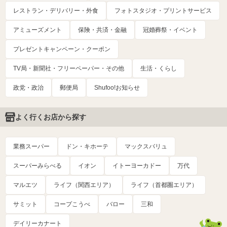
レストラン・デリバリー・外食
フォトスタジオ・プリントサービス
アミューズメント
保険・共済・金融
冠婚葬祭・イベント
プレゼントキャンペーン・クーポン
TV局・新聞社・フリーペーパー・その他
生活・くらし
政党・政治
郵便局
Shufoo!お知らせ
よく行くお店から探す
業務スーパー
ドン・キホーテ
マックスバリュ
スーパーみらべる
イオン
イトーヨーカドー
万代
マルエツ
ライフ（関西エリア）
ライフ（首都圏エリア）
サミット
コープこうべ
バロー
三和
デイリーカナート