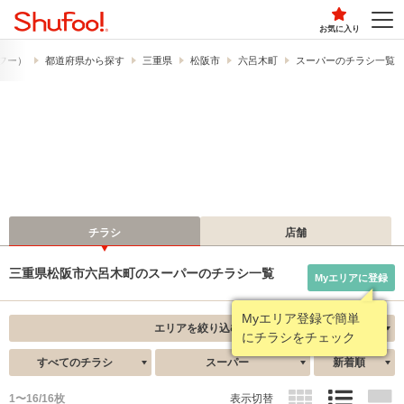
お気に入り
ュフー）
都道府県から探す
三重県
松阪市
六呂木町
スーパーのチラシ一覧
チラシ
店舗
三重県松阪市六呂木町のスーパーのチラシ一覧
Myエリアに登録
Myエリア登録で簡単
エリアを絞り込む
にチラシをチェック
すべてのチラシ
スーパー
新着順
1〜16/16枚
表示切替