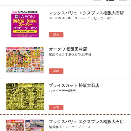
マックスバリュ エクスプレス松阪大石店
8/8〜8/9 iAEON スーパーハッピークーポン
新着
オークワ 松阪田村店
家族で過ごす夏休み/お盆準備＿
新着
プライスカット 松阪大石店
ハッピーデー8/8号_
新着
マックスバリュ エクスプレス松阪大石店
納得価格／スーパープライス