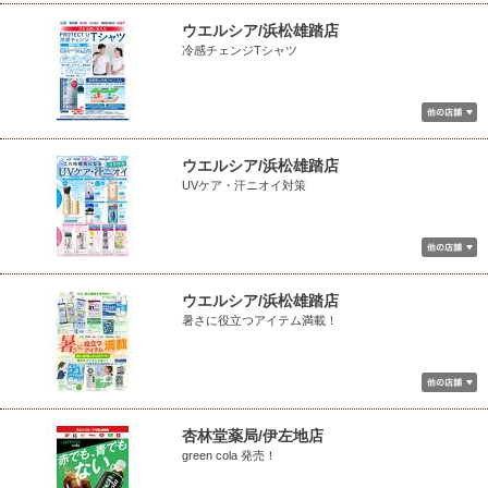
ウエルシア/浜松雄踏店
冷感チェンジTシャツ
ウエルシア/浜松雄踏店
UVケア・汗ニオイ対策
ウエルシア/浜松雄踏店
暑さに役立つアイテム満載！
杏林堂薬局/伊左地店
green cola 発売！