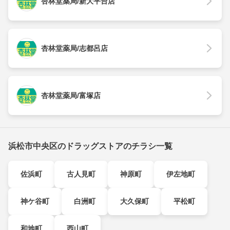
杏林堂薬局/新大平台店
杏林堂薬局/志都呂店
杏林堂薬局/富塚店
浜松市中央区のドラッグストアのチラシ一覧
佐浜町
古人見町
神原町
伊左地町
神ケ谷町
白洲町
大久保町
平松町
和地町
西山町