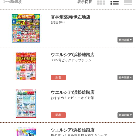
1〜45/45枚
表示切替
杏林堂薬局/伊左地店
8/8日替り
ウエルシア/浜松雄踏店
0805号ピックアップチラシ
新着
ウエルシア/浜松雄踏店
おすすめ！カビ・ニオイ対策
新着
ウエルシア/浜松雄踏店
指名買い！夏を乗り切る神スキンケア