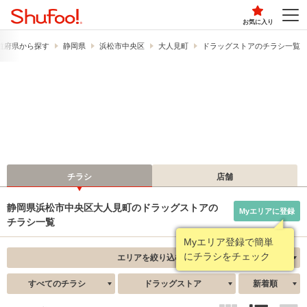
お気に入り
道府県から探す
静岡県
浜松市中央区
大人見町
ドラッグストアのチラシ一覧
チラシ
店舗
静岡県浜松市中央区大人見町のドラッグストアの
Myエリアに登録
チラシ一覧
Myエリア登録で簡単
にチラシをチェック
エリアを絞り込む
すべてのチラシ
ドラッグストア
新着順