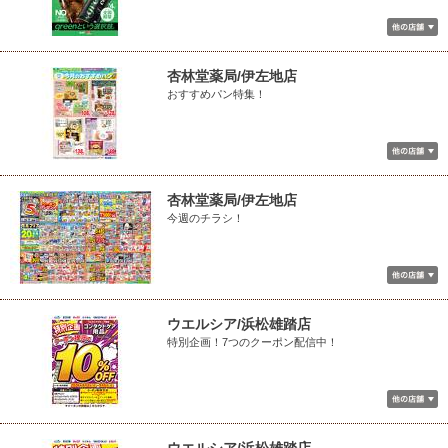
杏林堂薬局/伊左地店
おすすめパン特集！
杏林堂薬局/伊左地店
今週のチラシ！
ウエルシア/浜松雄踏店
特別企画！7つのクーポン配信中！