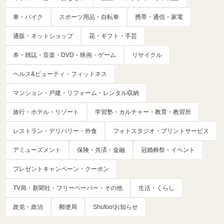
車・バイク
スポーツ用品・自転車
携帯・通信・家電
通販・ネットショップ
花・ギフト・手芸
本・雑誌・音楽・DVD・映画・ゲーム
リサイクル
ヘルス&ビューティ・フィットネス
マンション・戸建・リフォーム・レンタル収納
旅行・ホテル・リゾート
学習塾・カルチャー・教育・教習所
レストラン・デリバリー・外食
フォトスタジオ・プリントサービス
アミューズメント
保険・共済・金融
冠婚葬祭・イベント
プレゼントキャンペーン・クーポン
TV局・新聞社・フリーペーパー・その他
生活・くらし
政党・政治
郵便局
Shufoo!お知らせ