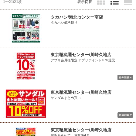
1〜21/21枚
表示切替
タカハシ/港北センター南店
タカハシ価格祭り
東京靴流通センター/川崎久地店
アプリ会員様限定 アプリポイント10%還元
東京靴流通センター/川崎久地店
サンダルまとめ買い
東京靴流通センター/川崎久地店
感謝を込めて 決算SALE