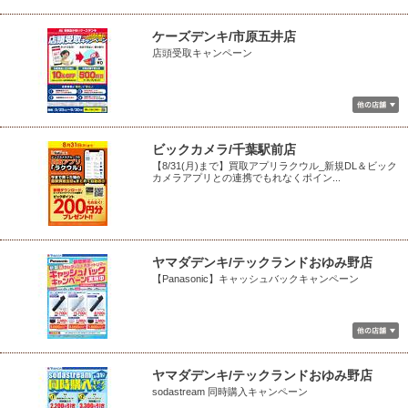
ケーズデンキ/市原五井店
店頭受取キャンペーン
ビックカメラ/千葉駅前店
【8/31(月)まで】買取アプリラクウル_新規DL＆ビック
カメラアプリとの連携でもれなくポイン...
ヤマダデンキ/テックランドおゆみ野店
【Panasonic】キャッシュバックキャンペーン
ヤマダデンキ/テックランドおゆみ野店
sodastream 同時購入キャンペーン