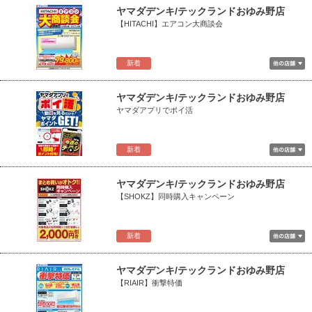
ヤマダデンキ/テックランドおゆみ野店
【HITACHI】エアコン大商談会
新着
ヤマダデンキ/テックランドおゆみ野店
ヤマダアプリでポイ活
新着
ヤマダデンキ/テックランドおゆみ野店
【SHOKZ】同時購入キャンペーン
新着
ヤマダデンキ/テックランドおゆみ野店
【RIAIR】衝撃特価