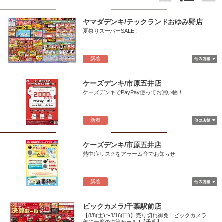
ヤマダデンキ/テックランドおゆみ野店
夏祭りスーパーSALE！
新着
ケーズデンキ/市原五井店
ケーズデンキでPayPay使ってお買い物！
新着
ケーズデンキ/市原五井店
熱中症リスクをアラーム音でお知らせ
新着
ビックカメラ/千葉駅前店
【8/8(土)〜8/16(日)】売り切れ御免！ビックカメラ
年に一度の決算セール!!【千葉】