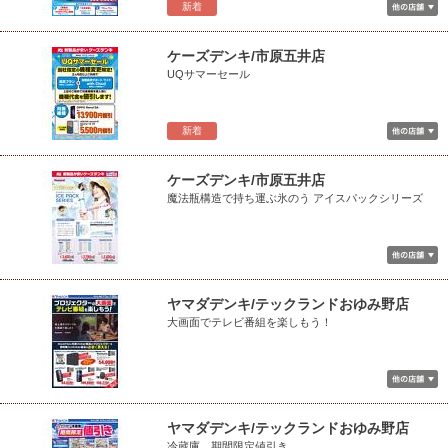
新着
ケーズデンキ/市原五井店
UQサマーセール
新着
ケーズデンキ/市原五井店
魔法瓶構造で持ち運ぶ氷のう アイスパックシリーズ
ヤマダデンキ/テックランドおゆみ野店
大画面でテレビ番組を楽しもう！
ヤマダデンキ/テックランドおゆみ野店
冷蔵庫 期間限定値引き