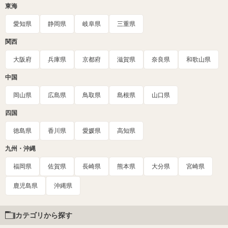
東海
愛知県
静岡県
岐阜県
三重県
関西
大阪府
兵庫県
京都府
滋賀県
奈良県
和歌山県
中国
岡山県
広島県
鳥取県
島根県
山口県
四国
徳島県
香川県
愛媛県
高知県
九州・沖縄
福岡県
佐賀県
長崎県
熊本県
大分県
宮崎県
鹿児島県
沖縄県
カテゴリから探す