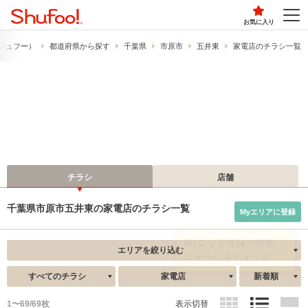
お気に入り
​（シュフー）
都道府県から探す
千葉県
市原市
五井東
家電店のチラシ一覧
チラシ
店舗
千葉県市原市五井東の家電店のチラシ一覧
Myエリアに登録
エリアを絞り込む
すべてのチラシ
家電店
新着順
1〜69/69枚
表示切替