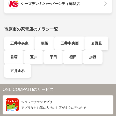
ケーズデンキ/ハーバーシティ蘇我店
市原市の家電店のチラシ一覧
五井中央東
更級
五井中央西
岩野見
君塚
五井
平田
根田
加茂
五井金杉
ONE COMPATHのサービス
シュフーチラシアプリ
アプリならお気に入りのお店がすぐに見つかる！