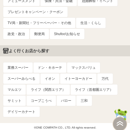
アミューズメント
保険・共済・金融
冠婚葬祭・イベント
プレゼントキャンペーン・クーポン
TV局・新聞社・フリーペーパー・その他
生活・くらし
政党・政治
郵便局
Shufoo!お知らせ
よく行くお店から探す
業務スーパー
ドン・キホーテ
マックスバリュ
スーパーみらべる
イオン
イトーヨーカドー
万代
マルエツ
ライフ（関西エリア）
ライフ（首都圏エリア）
サミット
コープこうべ
バロー
三和
デイリーカナート
©ONE COMPATH CO., LTD. All rights reserved.