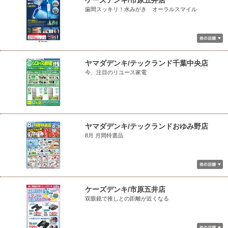
ケーズデンキ/市原五井店
歯間スッキリ！水みがき オーラルスマイル
ヤマダデンキ/テックランド千葉中央店
今、注目のリユース家電
ヤマダデンキ/テックランドおゆみ野店
8月 月間特選品
ケーズデンキ/市原五井店
双眼鏡で推しとの距離が近くなる