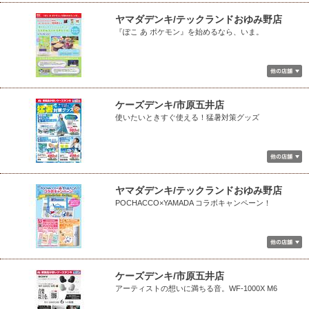
ヤマダデンキ/テックランドおゆみ野店
『ぽこ あ ポケモン』を始めるなら、いま。
ケーズデンキ/市原五井店
使いたいときすぐ使える！猛暑対策グッズ
ヤマダデンキ/テックランドおゆみ野店
POCHACCO×YAMADA コラボキャンペーン！
ケーズデンキ/市原五井店
アーティストの想いに満ちる音。WF-1000X M6