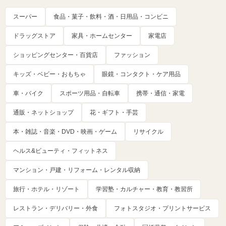
スーパー
食品・菓子・飲料・酒・日用品・コンビニ
ドラッグストア
家具・ホームセンター
家電店
ショッピングセンター・百貨店
ファッション
キッズ・ベビー・おもちゃ
眼鏡・コンタクト・ケア用品
車・バイク
スポーツ用品・自転車
携帯・通信・家電
通販・ネットショップ
花・ギフト・手芸
本・雑誌・音楽・DVD・映画・ゲーム
リサイクル
ヘルス&ビューティ・フィットネス
マンション・戸建・リフォーム・レンタル収納
旅行・ホテル・リゾート
学習塾・カルチャー・教育・教習所
レストラン・デリバリー・外食
フォトスタジオ・プリントサービス