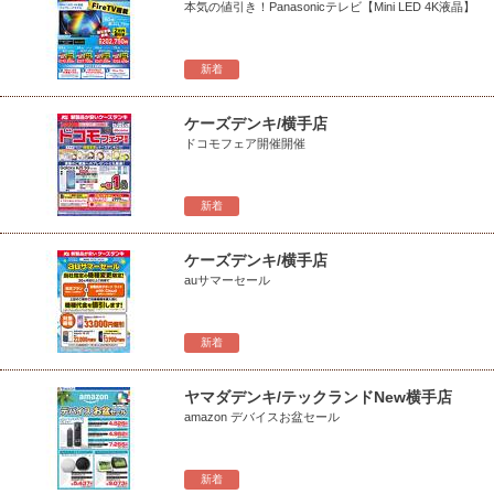
本気の値引き！Panasonicテレビ【Mini LED 4K液晶】
新着
ケーズデンキ/横手店
ドコモフェア開催開催
新着
ケーズデンキ/横手店
auサマーセール
新着
ヤマダデンキ/テックランドNew横手店
amazon デバイスお盆セール
新着