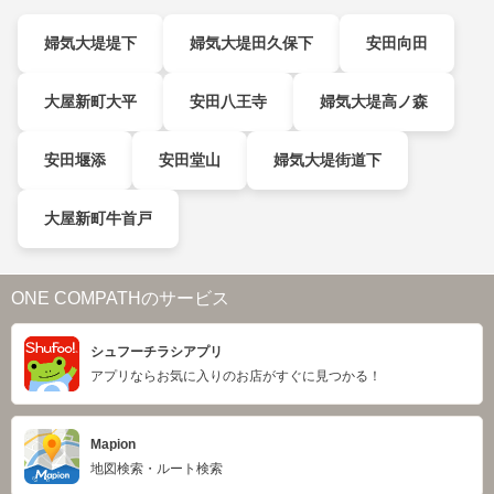
婦気大堤堤下
婦気大堤田久保下
安田向田
大屋新町大平
安田八王寺
婦気大堤高ノ森
安田堰添
安田堂山
婦気大堤街道下
大屋新町牛首戸
ONE COMPATHのサービス
シュフーチラシアプリ
アプリならお気に入りのお店がすぐに見つかる！
Mapion
地図検索・ルート検索