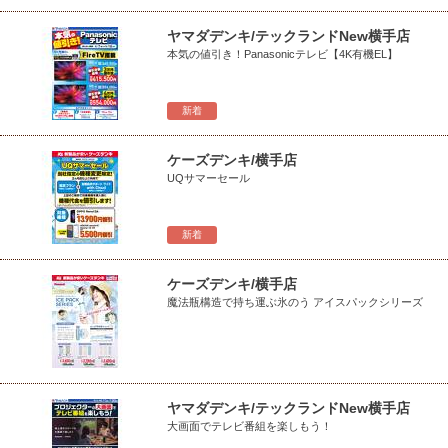
ヤマダデンキ/テックランドNew横手店
本気の値引き！Panasonicテレビ【4K有機EL】
新着
ケーズデンキ/横手店
UQサマーセール
新着
ケーズデンキ/横手店
魔法瓶構造で持ち運ぶ氷のう アイスパックシリーズ
ヤマダデンキ/テックランドNew横手店
大画面でテレビ番組を楽しもう！