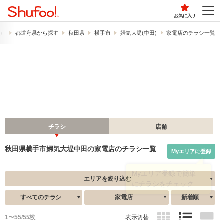
お気に入り
ー）
都道府県から探す
秋田県
横手市
婦気大堤(中田)
家電店のチラシ一覧
チラシ
店舗
秋田県横手市婦気大堤中田の家電店のチラシ一覧
Myエリアに登録
エリアを絞り込む
すべてのチラシ
家電店
新着順
1〜55/55枚
表示切替