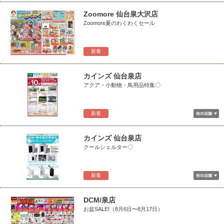
Zoomore 仙台泉大沢店
Zoomore夏のわくわくセール
新着
カインズ 仙台泉店
アクア・小動物・鳥用品特集〇
新着
カインズ 仙台泉店
クールシェルター〇
新着
DCM/泉店
お盆SALE!（8月6日〜8月17日）