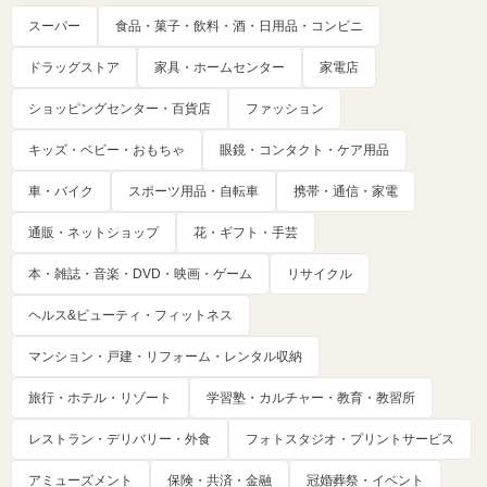
スーパー
食品・菓子・飲料・酒・日用品・コンビニ
ドラッグストア
家具・ホームセンター
家電店
ショッピングセンター・百貨店
ファッション
キッズ・ベビー・おもちゃ
眼鏡・コンタクト・ケア用品
車・バイク
スポーツ用品・自転車
携帯・通信・家電
通販・ネットショップ
花・ギフト・手芸
本・雑誌・音楽・DVD・映画・ゲーム
リサイクル
ヘルス&ビューティ・フィットネス
マンション・戸建・リフォーム・レンタル収納
旅行・ホテル・リゾート
学習塾・カルチャー・教育・教習所
レストラン・デリバリー・外食
フォトスタジオ・プリントサービス
アミューズメント
保険・共済・金融
冠婚葬祭・イベント