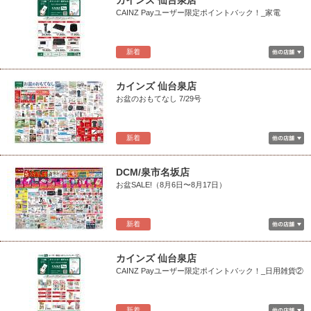
カインズ 仙台泉店
CAINZ Payユーザー限定ポイントバック！_家電
新着
カインズ 仙台泉店
お盆のおもてなし 7/29号
新着
DCM/泉市名坂店
お盆SALE!（8月6日〜8月17日）
新着
カインズ 仙台泉店
CAINZ Payユーザー限定ポイントバック！_日用雑貨②
新着