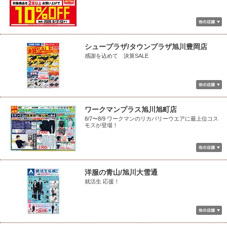
シュープラザ/タウンプラザ旭川豊岡店
感謝を込めて 決算SALE
ワークマンプラス旭川旭町店
8/7〜8/9 ワークマンのリカバリーウエアに最上位コス
モスが登場！
洋服の青山/旭川大雪通
就活生 応援！