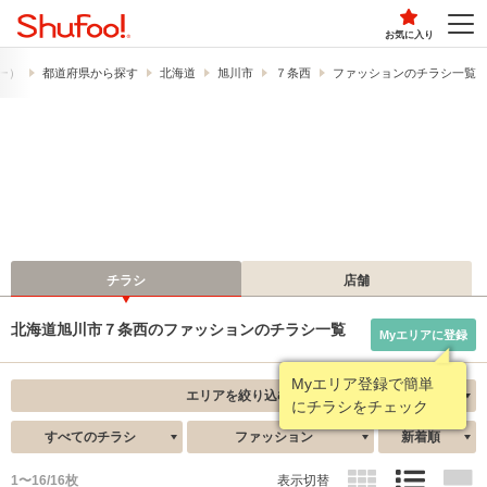
お気に入り
フー）
都道府県から探す
北海道
旭川市
７条西
ファッションのチラシ一覧
チラシ
店舗
北海道旭川市７条西のファッションのチラシ一覧
Myエリアに登録
Myエリア登録で簡単
エリアを絞り込む
にチラシをチェック
すべてのチラシ
ファッション
新着順
1〜16/16枚
表示切替