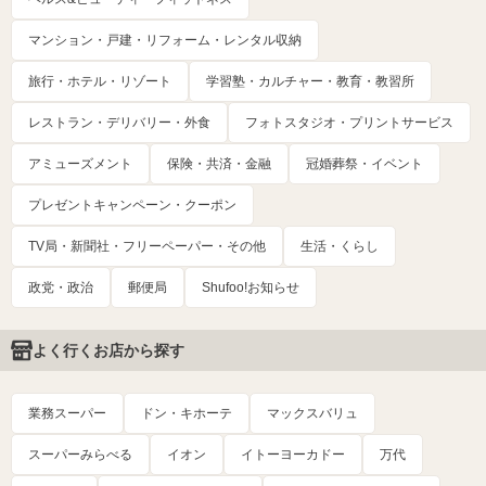
マンション・戸建・リフォーム・レンタル収納
旅行・ホテル・リゾート
学習塾・カルチャー・教育・教習所
レストラン・デリバリー・外食
フォトスタジオ・プリントサービス
アミューズメント
保険・共済・金融
冠婚葬祭・イベント
プレゼントキャンペーン・クーポン
TV局・新聞社・フリーペーパー・その他
生活・くらし
政党・政治
郵便局
Shufoo!お知らせ
よく行くお店から探す
業務スーパー
ドン・キホーテ
マックスバリュ
スーパーみらべる
イオン
イトーヨーカドー
万代