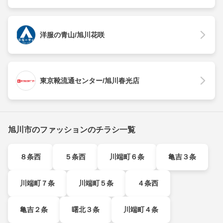
洋服の青山/旭川花咲
東京靴流通センター/旭川春光店
旭川市のファッションのチラシ一覧
８条西
５条西
川端町６条
亀吉３条
川端町７条
川端町５条
４条西
亀吉２条
曙北３条
川端町４条