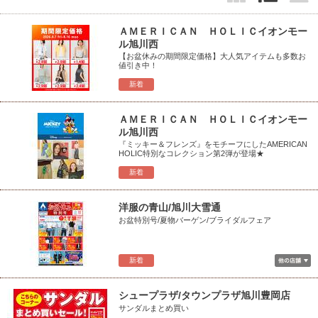
ＡＭＥＲＩＣＡＮ ＨＯＬＩＣイオンモー
ル旭川西
【お盆休みの期間限定価格】大人気アイテムも多数お
値引き中！
新着
ＡＭＥＲＩＣＡＮ ＨＯＬＩＣイオンモー
ル旭川西
『ミッキー＆フレンズ』をモチーフにしたAMERICAN
HOLIC特別なコレクション第2弾が登場★
新着
洋服の青山/旭川大雪通
お盆特別号/夏物バーゲン/ブライダルフェア
新着
シュープラザ/タウンプラザ旭川豊岡店
サンダルまとめ買い