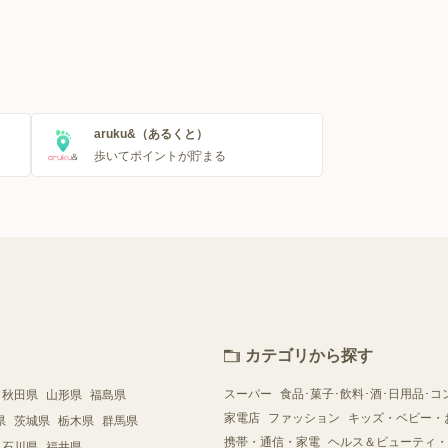
aruku&（あるくと）
歩いてポイントが貯まる
カテゴリから探す
スーパー
食品･菓子･飲料･酒･日用品･コ
秋田県
山形県
福島県
家電店
ファッション
キッズ・ベビー・
県
茨城県
栃木県
群馬県
携帯・通信・家電
ヘルス＆ビューティ・
石川県
福井県