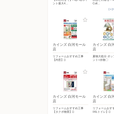
ント最大4…
Coll…
[＋
カインズ 白河モール
カインズ 白
店
店
リフォームおすすめ工事
夏物大処分 ポッ
【内窓】□
ント+水物〇
カインズ 白河モール
カインズ 白
店
店
リフォームおすすめ工事
リフォームおす
【タクボ物置】□
IXILトイレ】□