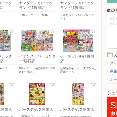
/テック
ヤマダデンキ/テック
ヤマダデンキ/テック
店
ランド須賀川店
ランド須賀川店
最近
！
スポットクーラー特集
メルちゃんうちわプレゼン
最近
ト！
あり
/テック
イオンスーパーセンタ
ケーズデンキ/須賀川
店
ー/鏡石店
店
ス
ALE！
8/8～8/10 お盆準備市／8/1
新製品が安いケーズデンキ_
家
0は十日の…
夏得セール
ホ
シュ
久留米店
バースデイ/久留米店
バースデイ/久留米店
Arrival
【夏物値下しました！】い
Autumn Trend Collection…