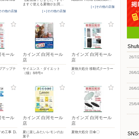
ますぐ使える夏物がお買…
[＋]その他の店舗
]その他の店舗
[＋]その他の店舗
Shu
河モール
カインズ 白河モール
カインズ 白河モール
26/7/
店
店
プアップテ
サイエンス・ダイエット
夏物大処分 移動式クーラー
26/6/
（猫）8/8号○
〇
26/6/
25/6/
河モール
カインズ 白河モール
カインズ 白河モール
店
店
すめ工事【L
夏に楽しみたいレモンのお
夏物大処分 日傘〇
SN
菓子