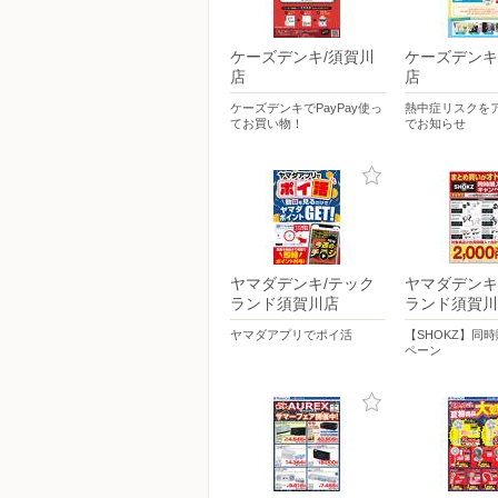
ケーズデンキ/須賀川
ケーズデンキ
店
店
ケーズデンキでPayPay使っ
熱中症リスクを
てお買い物！
でお知らせ
ヤマダデンキ/テック
ヤマダデンキ
ランド須賀川店
ランド須賀川
ヤマダアプリでポイ活
【SHOKZ】同
ペーン