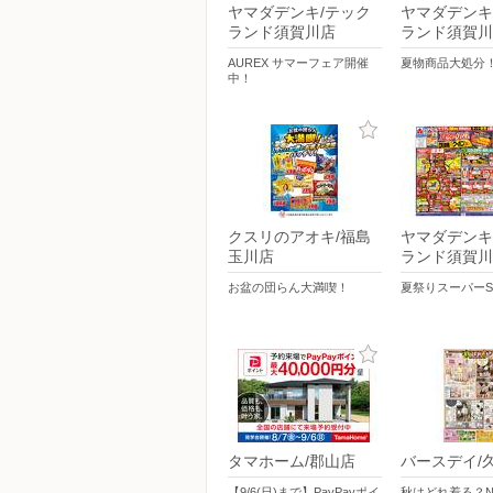
ヤマダデンキ/テック
ヤマダデンキ
ランド須賀川店
ランド須賀川
AUREX サマーフェア開催
夏物商品大処分
中！
クスリのアオキ/福島
ヤマダデンキ
玉川店
ランド須賀川
お盆の団らん大満喫！
夏祭りスーパーS
タマホーム/郡山店
バースデイ/
【9/6(日)まで】PayPayポイ
秋はどれ着る？New 