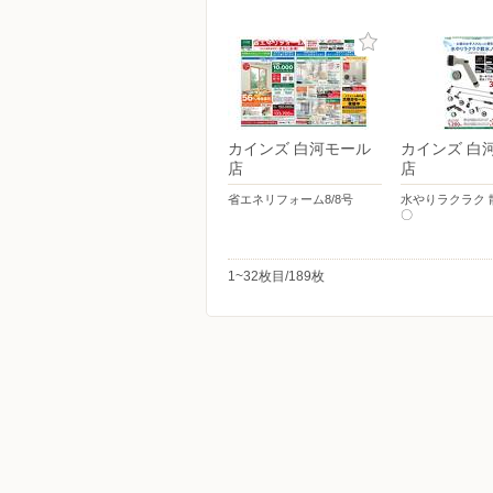
カインズ 白河モール
カインズ 白
店
店
省エネリフォーム8/8号
水やりラクラク 
〇
1~32枚目/189枚