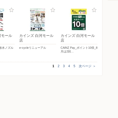
河モール
カインズ 白河モール
カインズ 白河モール
店
店
散水ノズル
e-cycleリニューアル
CAINZ Pay_ポイント10倍_8
月は2回…
1
2
3
4
5
次ページ
＞