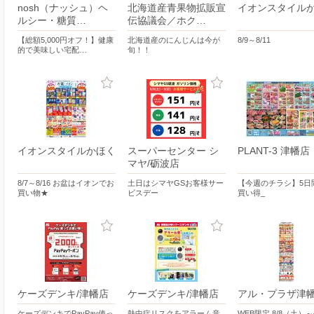
nosh（ナッシュ）ヘ
北海道産青果物拡販宣
イオンスタイル
ルシー・糖質…
伝協議会／ホク…
【総額5,000円オフ！】健康
北海道産のにんじんは今が
8/9～8/11
的で美味しい宅配…
旬！！
イオンスタイルかほく
スーパーセンター シ
PLANT-3 津幡店
マヤ/砺波店
8/7～8/16 お盆はイオンでお
土日はシマヤGSお客様サー
【今週のチラシ】5日
買い物★
ビスデー
買い得_
ケーズデンキ/津幡店
ケーズデンキ/津幡店
アル・プラザ津
ケーズデンキでPayPay使っ
熱中症リスクをアラーム音
WEB限定 8/8（土）