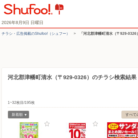
2026年8月9日 日曜日
チラシ・​広告掲載の​Shufoo!​（シュフー）
>
「河北郡津幡町清水（〒929-032
河北郡津幡町清水（〒929-0326）のチラシ検索結果
1~32枚目/195枚
新着順
すべて