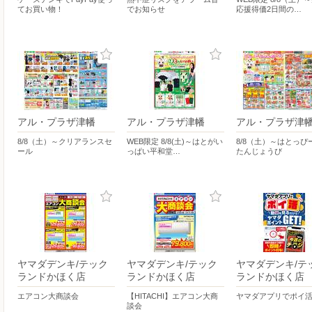
てお買い物！
でお知らせ
応援得価2日間の…
アル・プラザ津幡
アル・プラザ津幡
アル・プラザ津
8/8（土）～クリアランスセ
WEB限定 8/8(土)～はとがい
8/8（土）～はとっぴ
ール
っぱい平和堂…
たんじょうび
ヤマダデンキ/テック
ヤマダデンキ/テック
ヤマダデンキ/テ
ランドかほく店
ランドかほく店
ランドかほく店
エアコン大商談会
【HITACHI】エアコン大商
ヤマダアプリでポイ
談会