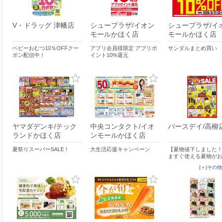
V・ドラッグ 津幡店
シュープラザ/イオン
シュープラザ/イ
モールかほく店
モールかほく店
ベビーおむつ10％OFFクー
アプリ会員様限定 アプリポ
サンダルまとめ買い
ポン配信中！
イント10%還元
ヤマダデンキ/テック
中央コンタクト/イオ
バースデイ/高柳
ランドかほく店
ンモールかほく店
夏祭りスーパーSALE！
大生活応援キャンペーン
【夏物値下しました
ますぐ使える夏物が
[＋]その