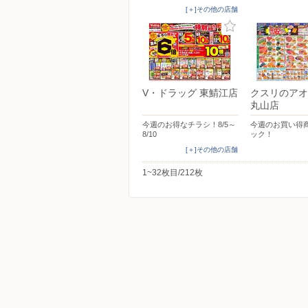
[＋]その他の店舗
V・ドラッグ 東鯖江店
クスリのアオ
丸山店
今週のお得なチラシ！8/5～
今週のお買い得
8/10
ック！
[＋]その他の店舗
1~32枚目/212枚