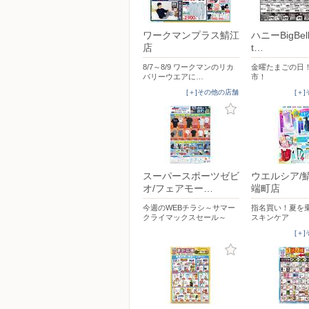
ワークマンプラス鯖江
ハニーBigBell
店
t…
8/7～8/9 ワークマンのリカ
金曜たまごの日
バリーウエアに…
市！
[＋]その他の店舗
[＋
スーパースポーツゼビ
ウエルシア/
オ/フェアモー…
端町店
今週のWEBチラシ～サマー
指名買い！夏を
クライマックスセール～
スキンケア
[＋