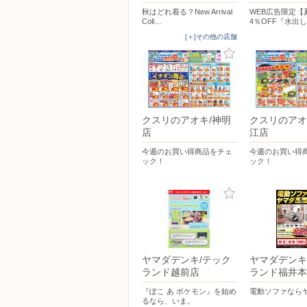
秋はどれ着る？New Arrival
WEB広告限定【
Coll…
4％OFF『水出
[＋]その他の店舗
クスリのアオキ/神明
クスリのアオ
店
江店
今週のお買い得商品をチェ
今週のお買い得
ック！
ック！
ヤマダデンキ/テック
ヤマダデンキ
ランド越前店
ランド福井本
『ぽこ あ ポケモン』を始め
電動ソファなら
るなら、いま。