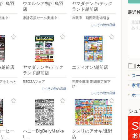
鯖江鳥羽
ウエルシア/鯖江鳥羽
ヤマダデンキ/テック
店
ランド越前店
最近
実施中！
家計応援セール実施中！
冷蔵庫 期間限定値引き
最近
[＋]その他の店舗
あり
/越前店
ヤマダデンキ/テック
エディオン/越前店
ランド越前店
ス
ケアをもっと
REGZAフェア
三菱冷蔵庫 期間限定値下
家
げ！
[＋]その他の店舗
[＋]その他の店舗
ホ
シュ
コーヒー
ハニーBigBellyMarke
クスリのアオキ/北野
リ…
t…
店