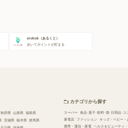
aruku&（あるくと）
歩いてポイントが貯まる
カテゴリから探す
スーパー
食品･菓子･飲料･酒･日用品･コ
秋田県
山形県
福島県
家電店
ファッション
キッズ・ベビー・
県
茨城県
栃木県
群馬県
携帯・通信・家電
ヘルス＆ビューティ・
石川県
福井県