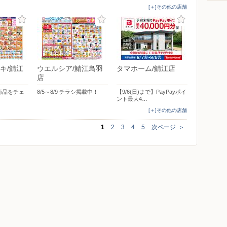
[＋]その他の店舗
キ/鯖江
ウエルシア/鯖江鳥羽
タマホーム/鯖江店
店
商品をチェ
8/5～8/9 チラシ掲載中！
【9/6(日)まで】PayPayポイ
ント最大4…
[＋]その他の店舗
1
2
3
4
5
次ページ
＞