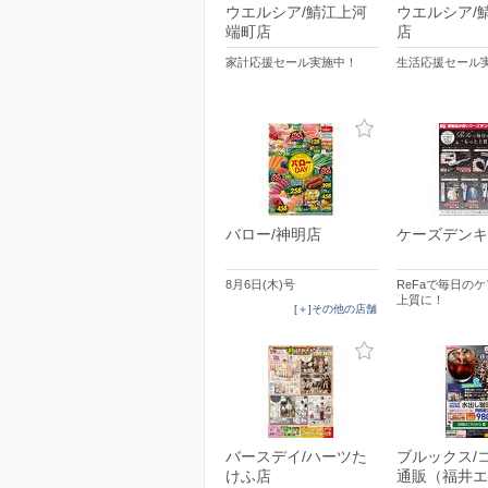
ウエルシア/鯖江上河
ウエルシア/
端町店
店
家計応援セール実施中！
生活応援セール
バロー/神明店
ケーズデンキ
8月6日(木)号
ReFaで毎日の
上質に！
[＋]その他の店舗
バースデイ/ハーツた
ブルックス/
けふ店
通販（福井エ