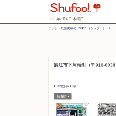
2026年8月6日 木曜日
チラシ・​広告掲載の​Shufoo!​（シュフー）
>
鯖江市下河端町（〒916-00
1~32枚目/212枚
新着順