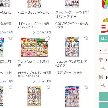
yMarke
ハニーBigBellyMarke
スーパースポーツゼビ
t…
オ/フェアモー…
！生鮮特価
【ボーナスポイント】福井
今週のWEBチラシ～夏の大
の味を送ろう！
会準備～
]その他の店舗
[＋]その他の店舗
チラ
鯖江上河
アルビス/さばえ鳥羽
ウエルシア/鯖江上河
店
端町店
乗り切る神
8/6チラシプラム友の会(福井
生活応援セール実施中！
南店・さばえ鳥羽…
]その他の店舗
[＋]その他の店舗