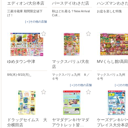
エディオン/大分本店
バースデイ/わさだ店
ハンズマンわさ
三菱冷蔵庫 期間限定値下
秋はどれ着る？New Arrival
お盆を楽しむ特集
げ！
Coll…
[＋]その他の店舗
ゆめタウン中津
マックスバリュ/大在
MVくらし館/高
店
8/6(木)-8/10(月)_
マックスバリュ九州 ８／
マックスバリュ九州
６号
６号
[＋]その他の店舗
[＋]その
ドラッグセイムス 大
ヤマダデンキ/ヤマダ
ケーズデンキ/パ
分横田店
アウトレット皆…
プレイス大分本