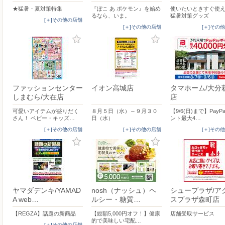
★猛暑・夏対策特集
『ぽこ あ ポケモン』を始め
使いたいときすぐ使
るなら、いま。
猛暑対策グッズ
[＋]その他の店舗
[＋]その他の店舗
[＋]その
ファッションセンター
イオン高城店
タマホーム/大分
しまむら/大在店
店
可愛いアイテムが盛りだく
８月５日（水）～９月３０
【9/6(日)まで】PayP
さん！ ベビー・キッズ…
日（水）
ント最大4…
[＋]その他の店舗
[＋]その他の店舗
[＋]その
ヤマダデンキ/YAMAD
nosh（ナッシュ）ヘ
シュープラザ/ア
A web…
ルシー・糖質…
スプラザ森町店
【REGZA】話題の新商品
【総額5,000円オフ！】健康
店舗受取サービス
的で美味しい宅配…
[＋]その他の店舗