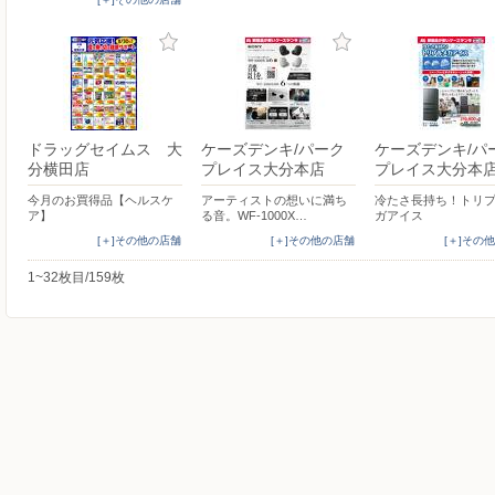
ドラッグセイムス 大
ケーズデンキ/パーク
ケーズデンキ/パ
分横田店
プレイス大分本店
プレイス大分本
今月のお買得品【ヘルスケ
アーティストの想いに満ち
冷たさ長持ち！トリ
ア】
る音。WF-1000X…
ガアイス
[＋]その他の店舗
[＋]その他の店舗
[＋]その
1~32枚目/159枚