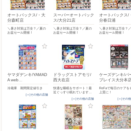
オートバックス/・大
スーパーオートバック
オートバックス/
分森町店
ス/大分21店
分春日浦
＼暑さ対策は万全？／夏の
＼暑さ対策は万全？／夏の
＼暑さ対策は万全？
お盆セール開催！
お盆セール開催！
お盆セール開催！
ヤマダデンキ/YAMAD
ドラッグストアモリ/
ケーズデンキ/パ
A web…
西大在店
プレイス大分本
冷蔵庫 期間限定値引き
快適な睡眠をサポート！最
ReFaで毎日のケアを
近ぐっすり眠れています…
上質に！
[＋]その他の店舗
[＋]その他の店舗
[＋]その