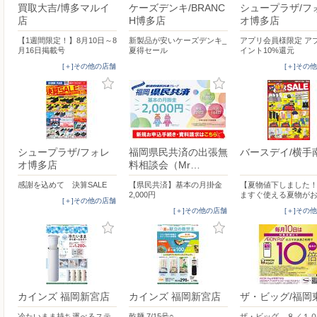
買取大吉/博多マルイ
ケーズデンキ/BRANC
シュープラザ/フ
店
H博多店
オ博多店
【1週間限定！】8月10日～8
新製品が安いケーズデンキ_
アプリ会員様限定 ア
月16日掲載号
夏得セール
イント10%還元
[＋]その他の店舗
[＋]その
シュープラザ/フォレ
福岡県民共済の出張無
バースデイ/横手
オ博多店
料相談会（Mr…
感謝を込めて 決算SALE
【県民共済】基本の月掛金
【夏物値下しました
2,000円
ますぐ使える夏物が
[＋]その他の店舗
[＋]その他の店舗
[＋]その
カインズ 福岡新宮店
カインズ 福岡新宮店
ザ・ビッグ/福岡
冷たいまま持ち運べるステ
乾麺 7/15号○
ザ・ビッグ ８／１