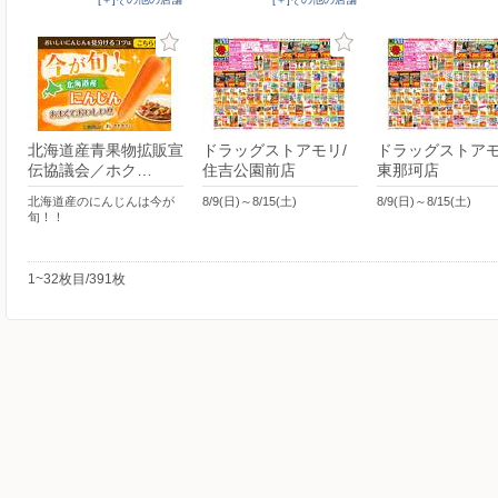
北海道産青果物拡販宣
ドラッグストアモリ/
ドラッグストアモ
伝協議会／ホク…
住吉公園前店
東那珂店
北海道産のにんじんは今が
8/9(日)～8/15(土)
8/9(日)～8/15(土)
旬！！
1~32枚目/391枚