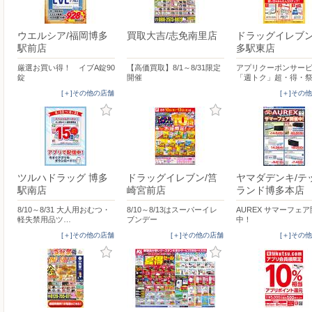
ウエルシア/福岡博多
買取大吉/志免南里店
ドラッグイレブン
駅前店
多駅東店
厳選お買い得！ イブA錠90
【高価買取】8/1～8/31限定
アプリクーポンサー
錠
開催
「週トク」超・得・
[＋]その他の店舗
[＋]その
ツルハドラッグ 博多
ドラッグイレブン/筥
ヤマダデンキ/テ
駅南店
崎宮前店
ランド博多本店
8/10～8/31 大人用おむつ・
8/10～8/13はスーパーイレ
AUREX サマーフェ
軽失禁用品ツ…
ブンデー
中！
[＋]その他の店舗
[＋]その他の店舗
[＋]その