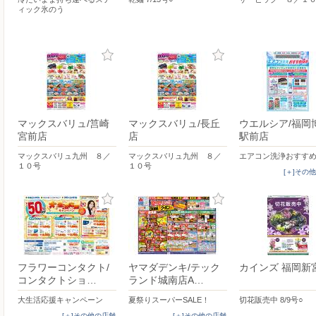
ィック氷のう
マックスバリュ/筥崎
マックスバリュ/長丘
ウエルシア/福岡
宮前店
店
駅前店
マックスバリュ九州 ８／
マックスバリュ九州 ８／
エアコン洗浄おすすめ
１０号
１０号
[＋]その
フラワーコンタクト/
ヤマダデンキ/テック
カインズ 福岡新
コンタクトショ…
ランド城南店A…
大生活応援キャンペーン
夏祭りスーパーSALE！
切花販売中 8/9号○
[＋]その他の店舗
[＋]その他の店舗