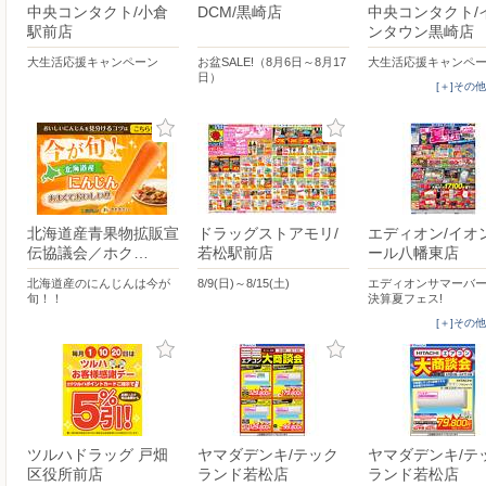
中央コンタクト/小倉
DCM/黒崎店
中央コンタクト/
駅前店
ンタウン黒崎店
大生活応援キャンペーン
お盆SALE!（8月6日～8月17
大生活応援キャンペ
日）
[＋]その
北海道産青果物拡販宣
ドラッグストアモリ/
エディオン/イオ
伝協議会／ホク…
若松駅前店
ール八幡東店
北海道産のにんじんは今が
8/9(日)～8/15(土)
エディオンサマーバ
旬！！
決算夏フェス!
[＋]その
ツルハドラッグ 戸畑
ヤマダデンキ/テック
ヤマダデンキ/テ
区役所前店
ランド若松店
ランド若松店