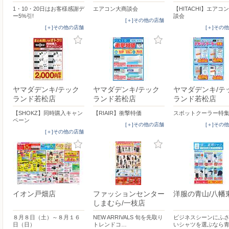
1・10・20日はお客様感謝デ
エアコン大商談会
【HITACHI】エアコ
ー5%引!
談会
[＋]その他の店舗
[＋]その他の店舗
[＋]その
ヤマダデンキ/テック
ヤマダデンキ/テック
ヤマダデンキ/テ
ランド若松店
ランド若松店
ランド若松店
【SHOKZ】同時購入キャン
【RIAIR】衝撃特価
スポットクーラー特
ペーン
[＋]その他の店舗
[＋]その
[＋]その他の店舗
イオン戸畑店
ファッションセンター
洋服の青山/八幡
しまむら/一枝店
８月８日（土）～８月１６
NEW ARRIVALS 旬を先取り
ビジネスシーンにふ
日（日）
トレンドコ…
いシャツを選ぶなら