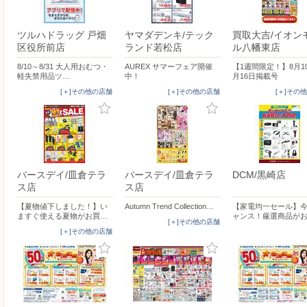
ツルハドラッグ 戸畑
ヤマダデンキ/テック
買取大吉/イオン
区役所前店
ランド若松店
ル八幡東店
8/10～8/31 大人用おむつ・
AUREX サマーフェア開催
【1週間限定！】8月1
軽失禁用品ツ…
中！
月16日掲載号
[＋]その他の店舗
[＋]その他の店舗
[＋]その
バースデイ/皿倉テラ
バースデイ/皿倉テラ
DCM/黒崎店
ス店
ス店
【夏物値下しました！】い
Autumn Trend Collection…
【家電均一セール】
ますぐ使える夏物がお買…
ャンス！厳選商品が
[＋]その他の店舗
[＋]その他の店舗