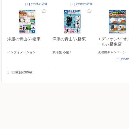
[＋]その他の店舗
[＋]その他の店舗
洋服の青山/八幡東
洋服の青山/八幡東
エディオン/イオ
ール八幡東店
インフォメーション
就活生 応援！
洗濯機キャンペーン
[＋]その
1~32枚目/209枚